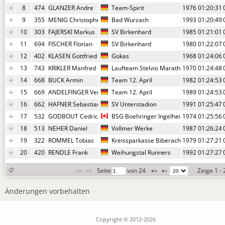
8
474
GLANZER Andre
Team-Spirit
1976
01:20:31,
9
355
MENIG Christopher
Bad Wurzach
1993
01:20:49,
10
303
FAJERSKI Markus
SV Birkenhard
1985
01:21:01,
11
694
FISCHER Florian
SV Birkenhard
1980
01:22:07,
12
402
KLASEN Gottfried
Gokas
1968
01:24:06,
13
743
KRIKLER Manfred
Laufteam Stelvio Marathon
1970
01:24:48,
14
668
BUCK Armin
Team 12. April
1982
01:24:53,
15
669
ANDELFINGER Verena
Team 12. April
1989
01:24:53,
16
662
HAFNER Sebastian
SV Unterstadion
1991
01:25:47,
17
532
GODBOUT Cedrickx
BSG Boehringer Ingelheim
1974
01:25:56,
18
513
NEHER Daniel
Vollmer Werke
1987
01:26:24,
19
322
ROMMEL Tobias
Kreissparkasse Biberach - Gemeinsam La
1979
01:27:21,
20
420
RENDLE Frank
Weihungstal Runners
1992
01:27:27,
Seite 
 von 
24
Zeige 1 -
Änderungen vorbehalten
Copyright © 2012-2026