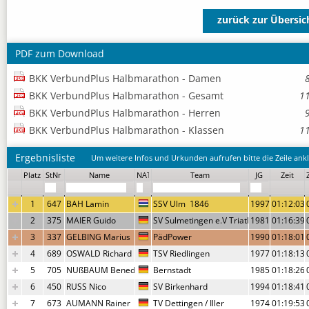
zurück zur Übersic
PDF zum Download
BKK VerbundPlus Halbmarathon - Damen
BKK VerbundPlus Halbmarathon - Gesamt
1
BKK VerbundPlus Halbmarathon - Herren
BKK VerbundPlus Halbmarathon - Klassen
1
Ergebnisliste
Um weitere Infos und Urkunden aufrufen bitte die Zeile ankl
Platz
StNr
Name
NAT
Team
JG
Zeit
1
647
BAH Lamin
SSV Ulm  1846
1997
01:12:03,
2
375
MAIER Guido
SV Sulmetingen e.V Triathlon
1981
01:16:39,
3
337
GELBING Marius
PädPower
1990
01:18:01,
4
689
OSWALD Richard
TSV Riedlingen
1977
01:18:13,
5
705
NUßBAUM Benedikt
Bernstadt
1985
01:18:26,
6
450
RUSS Nico
SV Birkenhard
1994
01:18:41,
7
673
AUMANN Rainer
TV Dettingen / Iller
1974
01:19:53,