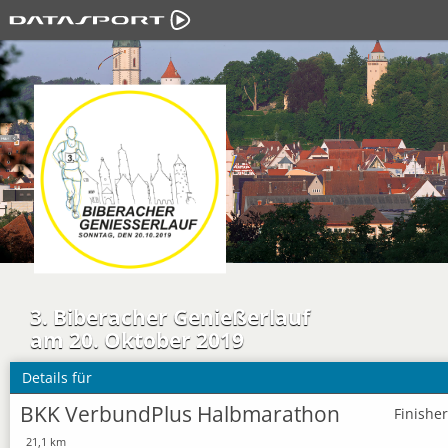
3. Biberacher Genießerlauf
am 20. Oktober 2019
Details für
BKK VerbundPlus Halbmarathon
Finishe
21,1 km