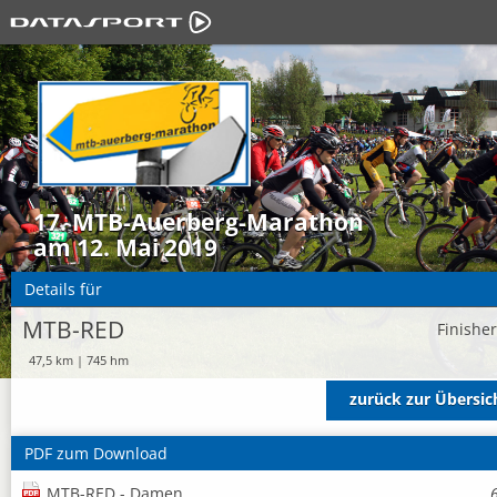
17. MTB-Auerberg-Marathon
am 12. Mai 2019
Details für
MTB-RED
Finishe
47,5 km | 745 hm
zurück zur Übersic
PDF zum Download
MTB-RED - Damen