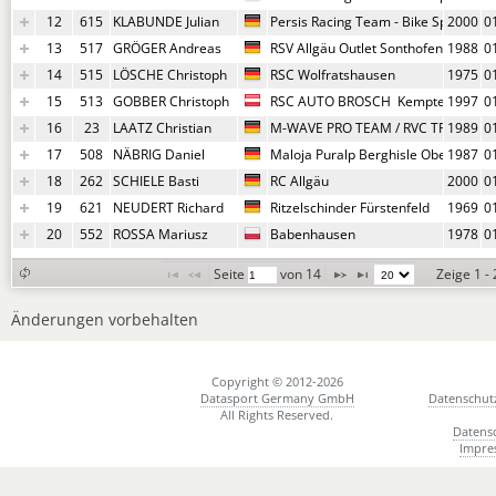
12
615
KLABUNDE Julian
Persis Racing Team - Bike Sport Natt
2000
0
13
517
GRÖGER Andreas
RSV Allgäu Outlet Sonthofen
1988
0
14
515
LÖSCHE Christoph
RSC Wolfratshausen
1975
0
15
513
GOBBER Christoph
RSC AUTO BROSCH  Kempten
1997
0
16
23
LAATZ Christian
M-WAVE PRO TEAM / RVC TRIEB
1989
0
17
508
NÄBRIG Daniel
Maloja Puralp Berghisle Oberstdorf
1987
0
18
262
SCHIELE Basti
RC Allgäu
2000
0
19
621
NEUDERT Richard
Ritzelschinder Fürstenfeld
1969
0
20
552
ROSSA Mariusz
Babenhausen
1978
0
Seite 
 von 
14
Zeige 1 -
Änderungen vorbehalten
Copyright © 2012-2026
Datasport Germany GmbH
Datenschut
All Rights Reserved.
Datens
Impre