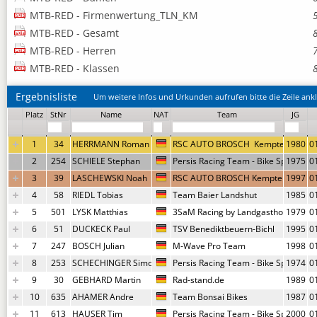
MTB-RED - Firmenwertung_TLN_KM
MTB-RED - Gesamt
MTB-RED - Herren
MTB-RED - Klassen
Ergebnisliste
Um weitere Infos und Urkunden aufrufen bitte die Zeile ankl
Platz
StNr
Name
NAT
Team
JG
1
34
HERRMANN Roman
RSC AUTO BROSCH  Kempten
1980
0
2
254
SCHIELE Stephan
Persis Racing Team - Bike Sport Natt
1975
0
3
39
LASCHEWSKI Noah
RSC AUTO BROSCH Kempten
1997
0
4
58
RIEDL Tobias
Team Baier Landshut
1985
0
5
501
LYSK Matthias
3SaM Racing by Landgasthof Bären
1979
0
6
51
DUCKECK Paul
TSV Benediktbeuern-Bichl
1995
0
7
247
BOSCH Julian
M-Wave Pro Team
1998
0
8
253
SCHECHINGER Simon
Persis Racing Team - Bike Sport Natt
1974
0
9
30
GEBHARD Martin
Rad-stand.de
1989
0
10
635
AHAMER Andre
Team Bonsai Bikes
1987
0
11
613
HAUSER Tim
Persis Racing Team - Bike Sport Natt
2000
0