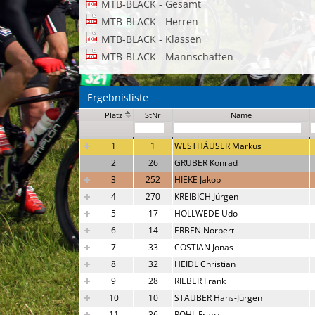
MTB-BLACK - Gesamt
MTB-BLACK - Herren
MTB-BLACK - Klassen
MTB-BLACK - Mannschaften
Ergebnisliste
Platz
StNr
Name
1
1
WESTHÄUSER Markus
2
26
GRUBER Konrad
3
252
HIEKE Jakob
4
270
KREIBICH Jürgen
5
17
HOLLWEDE Udo
6
14
ERBEN Norbert
7
33
COSTIAN Jonas
8
32
HEIDL Christian
9
28
RIEBER Frank
10
10
STAUBER Hans-Jürgen
11
36
POHL Frank