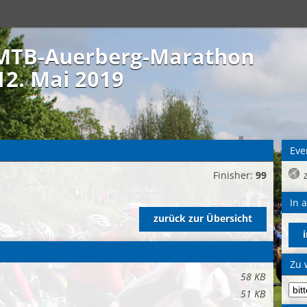
 MTB-Auerberg-Marathon
2. Mai 2019
Eve
Finisher:
99
In 
zurück zur Übersicht
Zu 
58 KB
51 KB