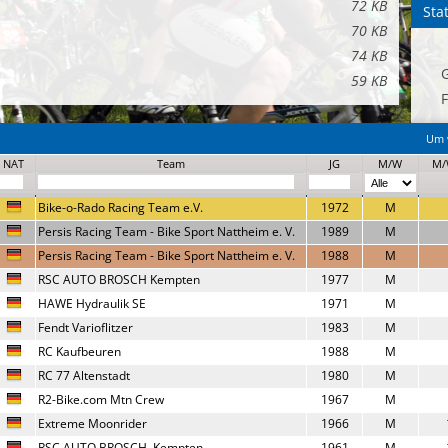
72 KB
Stat
70 KB
74 KB
59 KB
F
Um w
NAT
Team
JG
M/W
M/
Bike-o-Rado Racing Team e.V.
1972
M
Persis Racing Team - Bike Sport Nattheim e. V.
1989
M
Persis Racing Team - Bike Sport Nattheim e. V.
1988
M
RSC AUTO BROSCH Kempten
1977
M
HAWE Hydraulik SE
1971
M
Fendt Varioflitzer
1983
M
RC Kaufbeuren
1988
M
RC 77 Altenstadt
1980
M
R2-Bike.com Mtn Crew
1967
M
Extreme Moonrider
1966
M
RSC AUTO BROSCH  Kempten
1961
M