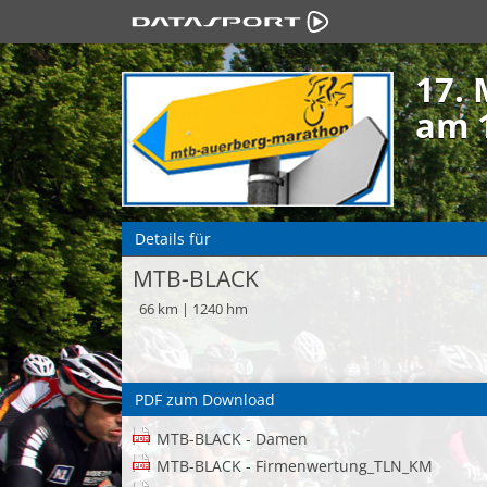
17.
am 1
Details für
MTB-BLACK
66 km | 1240 hm
PDF zum Download
MTB-BLACK - Damen
MTB-BLACK - Firmenwertung_TLN_KM