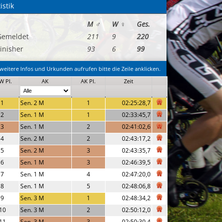
istik
M ♂
W ♀
Ges.
Gemeldet
211
9
220
inisher
93
6
99
eitere Infos und Urkunden aufrufen bitte die Zeile anklicken.
W Pl.
AK
AK Pl.
Zeit
1
Sen. 2 M
1
02:25:28,7
2
Sen. 1 M
1
02:33:45,7
3
Sen. 1 M
2
02:41:02,6
4
Sen. 2 M
2
02:43:17,2
5
Sen. 2 M
3
02:43:35,7
6
Sen. 1 M
3
02:46:39,5
7
Sen. 1 M
4
02:47:20,0
8
Sen. 1 M
5
02:48:06,8
9
Sen. 3 M
1
02:48:34,2
10
Sen. 3 M
2
02:50:12,0
11
Sen. 3 M
3
02:50:30,4