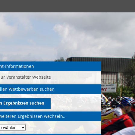
nt-Informationen
zur Veranstalter Webseite
allen Wettbewerben suchen
in Ergebnissen suchen
weiteren Ergebnissen wechseln...