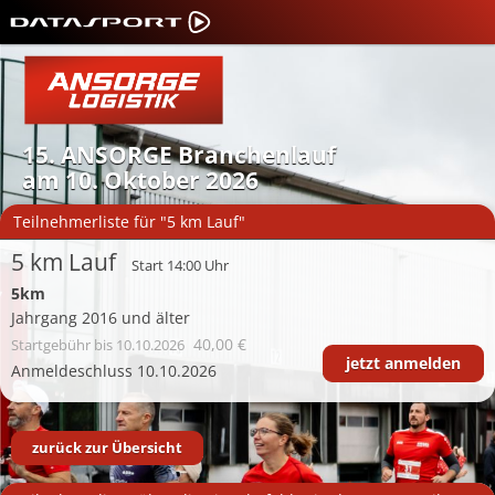
15. ANSORGE Branchenlauf
am 10. Oktober 2026
Teilnehmerliste für "5 km Lauf"
5 km Lauf
Start 14:00 Uhr
5km
Jahrgang 2016 und älter
40,00 €
Startgebühr
bis 10.10.2026
jetzt anmelden
Anmeldeschluss 10.10.2026
zurück zur Übersicht