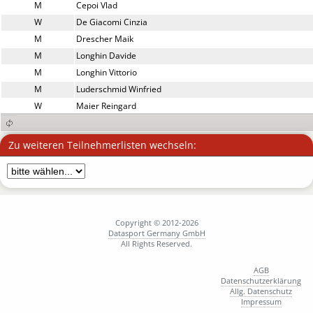
M
Cepoi Vlad
W
De Giacomi Cinzia
M
Drescher Maik
M
Longhin Davide
M
Longhin Vittorio
M
Luderschmid Winfried
W
Maier Reingard
W
Marcantonio Patrizia
W
Martelli Anna
Zu weiteren Teilnehmerlisten wechseln:
M
Martelli Massimo
M
Meli Adriano
M
Micol Merlino
M
Möllers Niklas
M
Müller Tobias
Copyright © 2012-2026
Datasport Germany GmbH
W
Pavan Daniela
All Rights Reserved.
M
Prinzing Michael
AGB
M
Quaini Simone
Datenschutzerklärung
M
Riedlinger Felix
Allg. Datenschutz
Impressum
M
Roßmann Benedikt