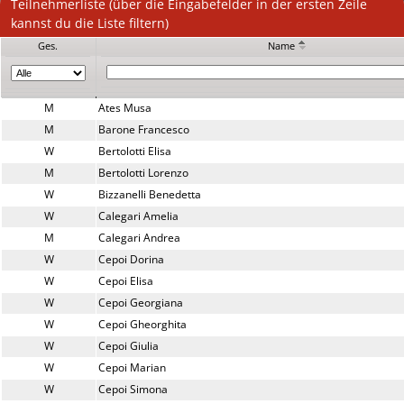
Teilnehmerliste (über die Eingabefelder in der ersten Zeile
kannst du die Liste filtern)
Ges.
Name
M
Ates Musa
M
Barone Francesco
W
Bertolotti Elisa
M
Bertolotti Lorenzo
W
Bizzanelli Benedetta
W
Calegari Amelia
M
Calegari Andrea
W
Cepoi Dorina
W
Cepoi Elisa
W
Cepoi Georgiana
W
Cepoi Gheorghita
W
Cepoi Giulia
W
Cepoi Marian
W
Cepoi Simona