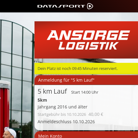
Dein Platz ist noch
09:45
Minuten reserviert.
Anmeldung für "5 km Lauf"
5 km Lauf
Start 14:00 Uhr
5km
Jahrgang 2016 und älter
40,00 €
Startgebühr
bis 10.10.2026
Anmeldeschluss 10.10.2026
Mein Konto