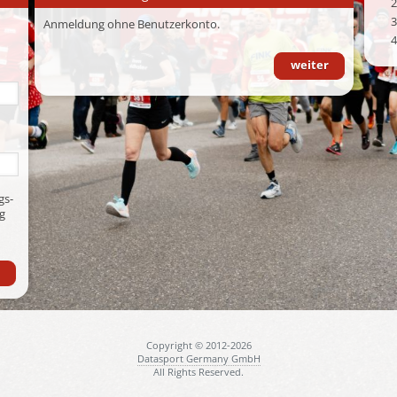
2
3
Anmeldung ohne Benutzerkonto.
4
weiter
gs-
g
Copyright © 2012-2026
Datasport Germany GmbH
All Rights Reserved.