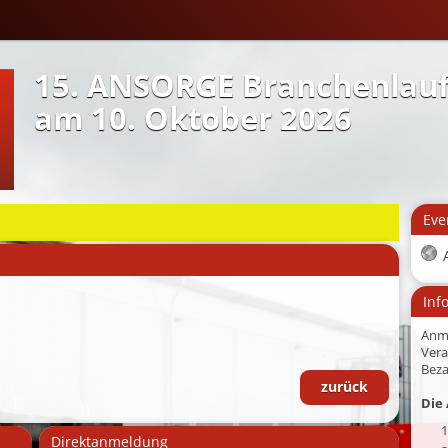
15. ANSORGE Branchenlau
am 10. Oktober 2026
Eve
Inf
Anm
Vera
Beza
zurück
Die 
1
Direktanmeldung