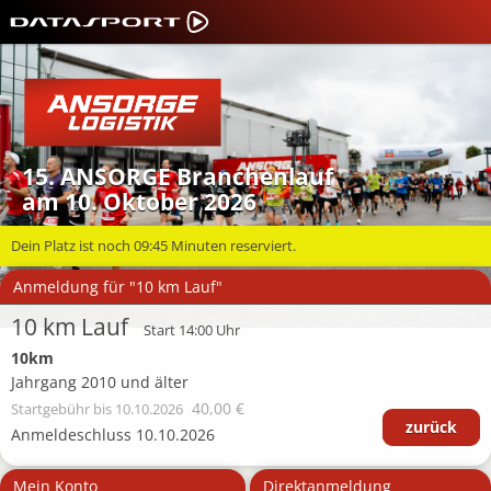
15. ANSORGE Branchenlauf
am 10. Oktober 2026
Dein Platz ist noch
09:45
Minuten reserviert.
Anmeldung für "10 km Lauf"
10 km Lauf
Start 14:00 Uhr
10km
Jahrgang 2010 und älter
40,00 €
Startgebühr
bis 10.10.2026
zurück
Anmeldeschluss 10.10.2026
Mein Konto
Direktanmeldung