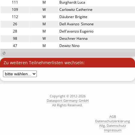
111
M
Burghardt Luca
109
W
Carlowitz Catherine
112
W
Däubner Brigitte
26
M
Dell Avanzo  Simone
28
M
Dell'avanzo Eugenio
98
W
Deschner Hanna
47
M
Dewitz Nino
15
W
Diepolder Margit
1
W
Engstler Kerstin
Zu weiteren Teilnehmerlisten wechseln:
48
M
Farah Bijan
58
M
Faßnacht Johannes
87
M
Fiener Mathias
2
M
Friedrich Thorben
3
M
Copyright © 2012-2026
Geiger Andreas
Datasport Germany GmbH
119
M
Geismayr David
All Rights Reserved.
59
M
Gerber Harry
AGB
105
M
Girse Louis
Datenschutzerklärung
29
M
Greilich Waldemar
Allg. Datenschutz
Impressum
39
M
Habel Armin