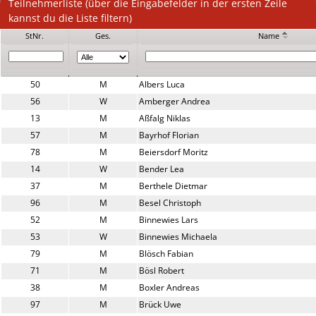
Teilnehmerliste (über die Eingabefelder in der ersten Zeile
kannst du die Liste filtern)
StNr.
Ges.
Name
50
M
Albers Luca
56
W
Amberger Andrea
13
M
Aßfalg Niklas
57
M
Bayrhof Florian
78
M
Beiersdorf Moritz
14
W
Bender Lea
37
M
Berthele Dietmar
96
M
Besel Christoph
52
M
Binnewies Lars
53
W
Binnewies Michaela
79
M
Blösch Fabian
71
M
Bösl Robert
38
M
Boxler Andreas
97
M
Brück Uwe