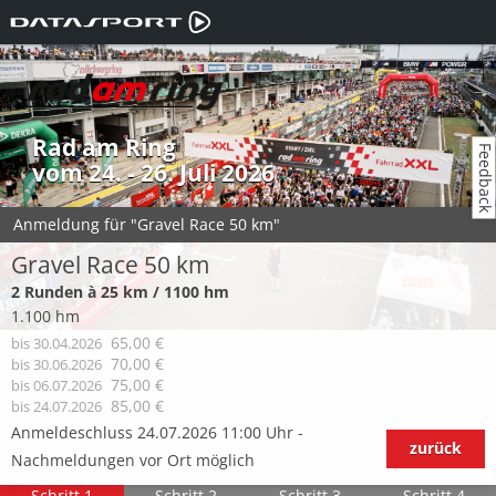
Rad am Ring
Feedback
vom 24. - 26. Juli 2026
Anmeldung für "Gravel Race 50 km"
Gravel Race 50 km
2 Runden à 25 km / 1100 hm
1.100 hm
65,00 €
bis 30.04.2026
70,00 €
bis 30.06.2026
75,00 €
bis 06.07.2026
85,00 €
bis 24.07.2026
Anmeldeschluss 24.07.2026 11:00 Uhr -
zurück
Nachmeldungen vor Ort möglich
Schritt 1
Schritt 2
Schritt 3
Schritt 4