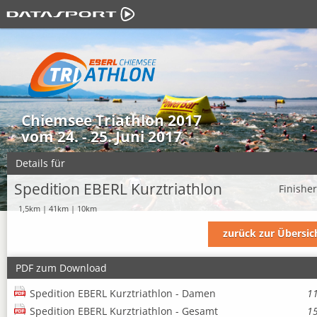
Chiemsee Triathlon 2017
vom 24. - 25. Juni 2017
Details für
Spedition EBERL Kurztriathlon
Finishe
1,5km | 41km | 10km
zurück zur Übersic
PDF zum Download
Spedition EBERL Kurztriathlon - Damen
1
Spedition EBERL Kurztriathlon - Gesamt
1