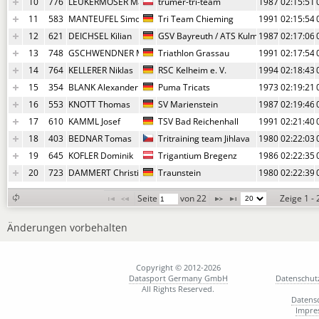
10
776
LEUKERMOSER Markus
trumer-tri-team
1987
02:15:51,
11
583
MANTEUFEL Simon
Tri Team Chieming
1991
02:15:54,
12
621
DEICHSEL Kilian
GSV Bayreuth / ATS Kulmbach
1987
02:17:06,
13
748
GSCHWENDNER Michael
Triathlon Grassau
1991
02:17:54,
14
764
KELLERER Niklas
RSC Kelheim e. V.
1994
02:18:43,
15
354
BLANK Alexander
Puma Tricats
1973
02:19:21,
16
553
KNOTT Thomas
SV Marienstein
1987
02:19:46,
17
610
KAMML Josef
TSV Bad Reichenhall
1991
02:21:40,
18
403
BEDNAR Tomas
Tritraining team Jihlava
1980
02:22:03,
19
645
KOFLER Dominik
Trigantium Bregenz
1986
02:22:35,
20
723
DAMMERT Christian
Traunstein
1980
02:22:39,
Seite 
 von 
22
Zeige 1 -
Änderungen vorbehalten
Copyright © 2012-2026
Datasport Germany GmbH
Datenschut
All Rights Reserved.
Datens
Impre