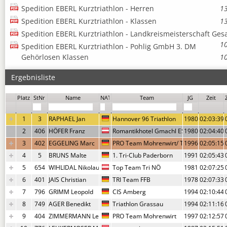
Spedition EBERL Kurztriathlon - Herren
1
Spedition EBERL Kurztriathlon - Klassen
1
Spedition EBERL Kurztriathlon - Landkreismeisterschaft Ges
1
Spedition EBERL Kurztriathlon - Pohlig GmbH 3. DM
Gehörlosen Klassen
1
Ergebnisliste
Um weitere Infos und Urkunden und Fotolinks aufrufen bitte die Zeile ankl
Platz
StNr
Name
NAT
Team
JG
Zeit
1
3
RAPHAEL Jan
Hannover 96 Triathlon
1980
02:03:39,
2
406
HÖFER Franz
Romantikhotel Gmachl ESIN Tri TEAM
1980
02:04:40,
3
402
EGGELING Marc
PRO Team Mohrenwirt/ TG Oberlahnstei
1996
02:05:15,
4
5
BRUNS Malte
1. Tri-Club Paderborn
1991
02:05:43,
5
654
WIHLIDAL Nikolaus
Top Team Tri NÖ
1981
02:07:25,
6
401
JAIS Christian
TRI Team FFB
1978
02:07:33,
7
796
GRIMM Leopold
CIS Amberg
1994
02:10:44,
8
749
AGER Benedikt
Triathlon Grassau
1994
02:11:16,
9
404
ZIMMERMANN Leon
PRO Team Mohrenwirt
1997
02:12:57,