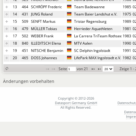
13
464
SCHRÖPF Frederic
Team Badewanne
1985
0
14
431
JUNG Roland
Team Baier Landshut e.V.
1975
0
15
509
SENFT Markus
Tristar Regensburg
1989
0
16
479
MÜLLER Tobias
Herrieder Aquathleten
1981
0
17
502
WEBER Frank
La Carrera TriTeam Rothsee
1983
0
18
840
ILLEDITSCH Elena
MTV Aalen
1990
0
19
451
NITSCHE Benjamin
SC Delphin Ingolstadt
1991
0
20
465
DOSS Johannes
LifePark MAX Ingolstadt e.V.
1982
0
Seite 
 von 
21
Zeige 1 -
Änderungen vorbehalten
Copyright © 2012-2026
Datasport Germany GmbH
Datenschut
All Rights Reserved.
Datens
Impre