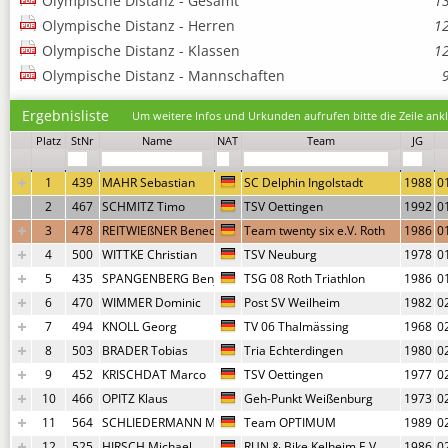
Olympische Distanz - Gesamt
1
Olympische Distanz - Herren
1
Olympische Distanz - Klassen
1
Olympische Distanz - Mannschaften
Ergebnisliste
Um weitere Infos und Urkunden aufrufen bitte die Zeile ankl
Platz
StNr
Name
NAT
Team
JG
1
439
MAHR Sebastian
SC Delphin Ingolstadt
1988
0
2
467
SCHMITZ Timo
TSV Oettingen
1992
0
3
478
REITWIEßNER Benedikt
Team twenty six e.V. Roth
1986
0
4
500
WITTKE Christian
TSV Neuburg
1978
0
5
435
SPANGENBERG Benjamin
TSG 08 Roth Triathlon
1986
0
6
470
WIMMER Dominic
Post SV Weilheim
1982
0
7
494
KNOLL Georg
TV 06 Thalmässing
1968
0
8
503
BRADER Tobias
Tria Echterdingen
1980
0
9
452
KRISCHDAT Marco
TSV Oettingen
1977
0
10
466
OPITZ Klaus
Geh-Punkt Weißenburg
1973
0
11
564
SCHLIEDERMANN Marco
Team OPTIMUM
1989
0
12
525
HIRSCH Michael
RUN & Bike Kelheim E.V
1986
0