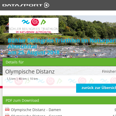
Bühler Beilngries Triathlon im Naturpar
Altmühltal
am 25. August 2018
Details für
Olympische Distanz
Finishe
1,5 km | 40 km | 10 km
zurück zur Übersic
PDF zum Download
Olympische Distanz - Damen