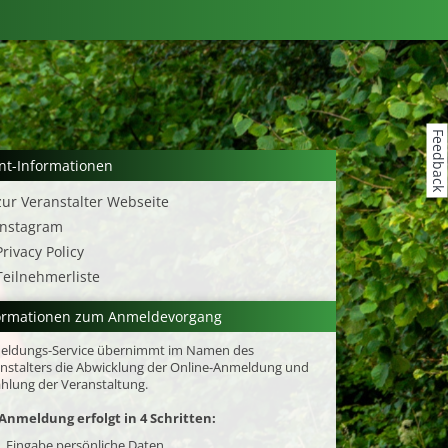
Feedback
nt-Informationen
zur Veranstalter Webseite
Instagram
Privacy Policy
Teilnehmerliste
ormationen zum Anmeldevorgang
eldungs-Service übernimmt im Namen des
nstalters die Abwicklung der Online-Anmeldung und
hlung der Veranstaltung.
Anmeldung erfolgt in 4 Schritten:
. Eingabe persönliche Daten