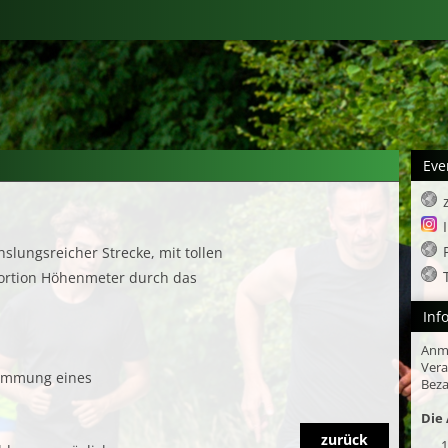
Eve
hslungsreicher Strecke, mit tollen
 Portion Höhenmeter durch das
Inf
Anm
Vera
stimmung eines
Beza
Die 
zurück
1