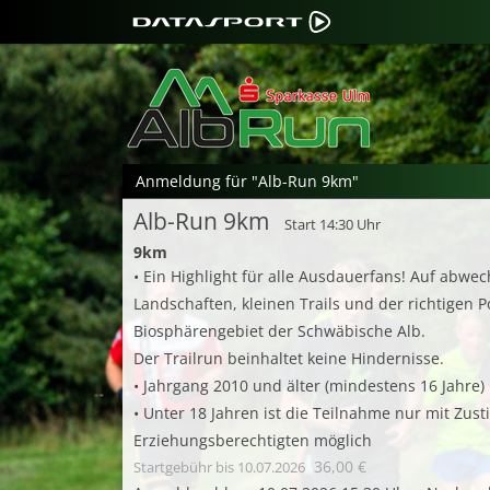
Anmeldung für "Alb-Run 9km"
Alb-Run 9km
Start 14:30 Uhr
9km
• Ein Highlight für alle Ausdauerfans! Auf abwec
Landschaften, kleinen Trails und der richtigen
Biosphärengebiet der Schwäbische Alb.
Der Trailrun beinhaltet keine Hindernisse.
• Jahrgang 2010 und älter (mindestens 16 Jahre)
• Unter 18 Jahren ist die Teilnahme nur mit Zu
Erziehungsberechtigten möglich
36,00 €
Startgebühr
bis 10.07.2026