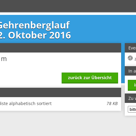
Gehrenberglauf
2. Oktober 2016
Eve
0 m
In 
zurück zur Übersicht
Zu 
iste alphabetisch sortiert
78 KB