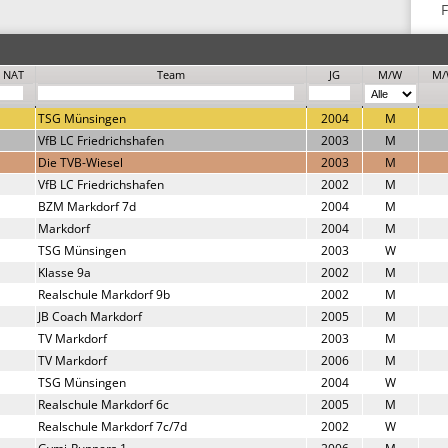
F
NAT
Team
JG
M/W
M/
TSG Münsingen
2004
M
VfB LC Friedrichshafen
2003
M
Die TVB-Wiesel
2003
M
VfB LC Friedrichshafen
2002
M
BZM Markdorf 7d
2004
M
Markdorf
2004
M
TSG Münsingen
2003
W
Klasse 9a
2002
M
Realschule Markdorf 9b
2002
M
JB Coach Markdorf
2005
M
TV Markdorf
2003
M
TV Markdorf
2006
M
TSG Münsingen
2004
W
Realschule Markdorf 6c
2005
M
Realschule Markdorf 7c/7d
2002
W