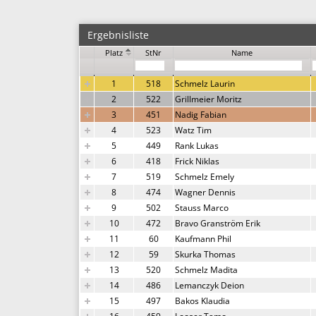
Ergebnisliste
Platz
StNr
Name
1
518
Schmelz Laurin
2
522
Grillmeier Moritz
3
451
Nadig Fabian
4
523
Watz Tim
5
449
Rank Lukas
6
418
Frick Niklas
7
519
Schmelz Emely
8
474
Wagner Dennis
9
502
Stauss Marco
10
472
Bravo Granström Erik
11
60
Kaufmann Phil
12
59
Skurka Thomas
13
520
Schmelz Madita
14
486
Lemanczyk Deion
15
497
Bakos Klaudia