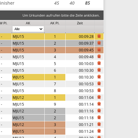
inisher
45
40
85
Um Urkunden aufrufen bitte die Zeile anklicken.
W Pl.
AK
AK Pl.
Zeit
-
MJU15
1
00:09:28
-
MJU15
2
00:09:37
-
MJU15
3
00:09:45
-
MJU15
4
00:09:48
-
MJU15
5
00:10:03
-
MJU15
6
00:10:30
-
WJU15
1
00:10:30
-
MJU15
7
00:10:53
-
MJU15
8
00:10:53
-
MJU12
1
00:11:04
-
MJU15
9
00:11:14
-
MJU12
2
00:11:16
-
WJU15
2
00:11:18
-
MJU12
3
00:11:21
-
WJU15
3
00:11:24