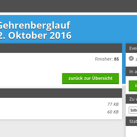
Gehrenberglauf
2. Oktober 2016
Eve
Finisher:
85
In 
zurück zur Übersicht
Zu 
77 KB
60 KB
Stat