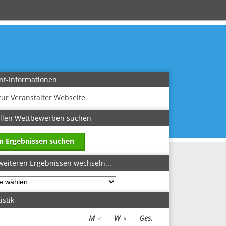
nt-Informationen
zur Veranstalter Webseite
allen Wettbewerben suchen
in Ergebnissen suchen
weiteren Ergebnissen wechseln...
istik
M ♂
W ♀
Ges.