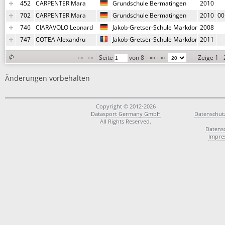
452
CARPENTER Mara
Grundschule Bermatingen
2010
702
CARPENTER Mara
Grundschule Bermatingen
2010
00
746
CIARAVOLO Leonard
Jakob-Gretser-Schule Markdorf
2008
747
COTEA Alexandru
Jakob-Gretser-Schule Markdorf
2011
Seite 
 von 
8
Zeige 1 -
Änderungen vorbehalten
Copyright © 2012-2026
Datasport Germany GmbH
Datenschut
All Rights Reserved.
Datens
Impre