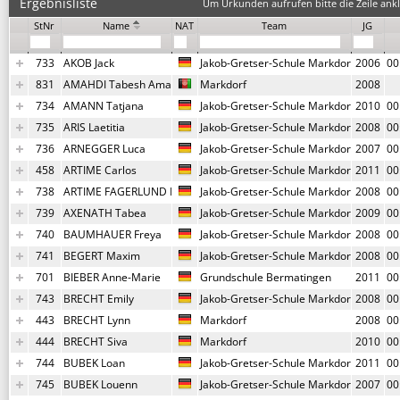
Ergebnisliste
Um Urkunden aufrufen bitte die Zeile ankl
StNr
Name
NAT
Team
JG
733
AKOB Jack
Jakob-Gretser-Schule Markdorf
2006
00
831
AMAHDI Tabesh Amahdi
Markdorf
2008
734
AMANN Tatjana
Jakob-Gretser-Schule Markdorf
2010
00
735
ARIS Laetitia
Jakob-Gretser-Schule Markdorf
2008
00
736
ARNEGGER Luca
Jakob-Gretser-Schule Markdorf
2007
00
458
ARTIME Carlos
Jakob-Gretser-Schule Markdorf
2011
00
738
ARTIME FAGERLUND Nils
Jakob-Gretser-Schule Markdorf
2008
00
739
AXENATH Tabea
Jakob-Gretser-Schule Markdorf
2009
00
740
BAUMHAUER Freya
Jakob-Gretser-Schule Markdorf
2008
00
741
BEGERT Maxim
Jakob-Gretser-Schule Markdorf
2008
00
701
BIEBER Anne-Marie
Grundschule Bermatingen
2011
00
743
BRECHT Emily
Jakob-Gretser-Schule Markdorf
2008
00
443
BRECHT Lynn
Markdorf
2008
00
444
BRECHT Siva
Markdorf
2010
00
744
BUBEK Loan
Jakob-Gretser-Schule Markdorf
2011
00
745
BUBEK Louenn
Jakob-Gretser-Schule Markdorf
2007
00