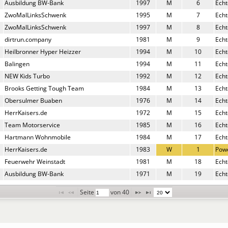
Ausbildung BW-Bank
1997
M
6
Echt
ZwoMalLinksSchwenk
1995
M
7
Echt
ZwoMalLinksSchwenk
1997
M
8
Echt
dirtrun.company
1981
M
9
Echt
Heilbronner Hyper Heizzer
1994
M
10
Echt
Balingen
1994
M
11
Echt
NEW Kids Turbo
1992
M
12
Echt
Brooks Getting Tough Team
1984
M
13
Echt
Obersulmer Buaben
1976
M
14
Echt
HerrKaisers.de
1972
M
15
Echt
Team Motorservice
1985
M
16
Echt
Hartmann Wohnmobile
1984
M
17
Echt
HerrKaisers.de
1983
W
1
Pow
Feuerwehr Weinstadt
1981
M
18
Echt
Ausbildung BW-Bank
1971
M
19
Echt
Seite 
 von 
40