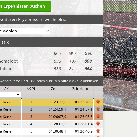
in Ergebnissen suchen
weiteren Ergebnissen wechseln...
istik
M ♂
W ♀
Ges.
Gemeldet
693
107
800
inisher
583
81
664
eitere Infos und Urkunden aufrufen bitte die Zeile anklicken.
AK
AK Pl.
Zeit
Zeit Netto
e Kerle
1
01:23:22,6
01:23:20,6
e Kerle
2
01:24:59,1
01:24:57,1
e Kerle
3
01:26:07,9
01:26:05,5
e Kerle
4
01:28:02,3
01:28:01,4
e Kerle
5
01:30:48,1
01:30:46,9