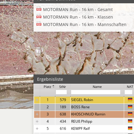
MOTORMAN Run - 16 km - Gesamt
MOTORMAN Run - 16 km - Klassen
MOTORMAN Run - 16 km - Mannschaften
Ergebnisliste
Platz
StNr
Name
NAT
1
579
SIEGEL Robin
2
189
BOSS Rene
3
638
KHOSCHNUD Ramin
4
434
REUß Philipp
5
616
KEMPF Ralf