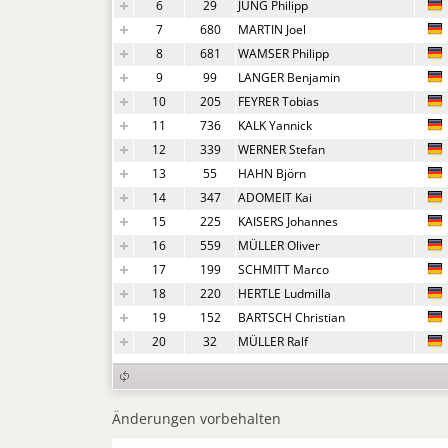
6
29
JUNG Philipp
7
680
MARTIN Joel
8
681
WAMSER Philipp
9
99
LANGER Benjamin
10
205
FEYRER Tobias
11
736
KALK Yannick
12
339
WERNER Stefan
13
55
HAHN Björn
14
347
ADOMEIT Kai
15
225
KAISERS Johannes
16
559
MÜLLER Oliver
17
199
SCHMITT Marco
18
220
HERTLE Ludmilla
19
152
BARTSCH Christian
20
32
MÜLLER Ralf
Änderungen vorbehalten