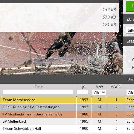
152 KB
579 KB
Zu 
121 KB
Stat
F
Um w
Team
JG
M/W
M/W Pl.
Team Motorservice
1993
M
1
Echt
GEKO Running / TV Onstmettingen
1993
M
2
Echt
TV Mosbach/ Team Baumann Inside
1980
M
3
Echt
SV Mellenbach
1995
M
4
Echt
Tricon Schwäbisch Hall
1990
M
5
Echt