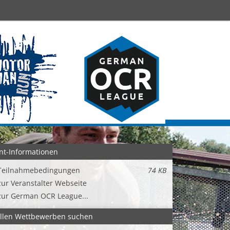
nt-Informationen
Teilnahmebedingungen
74 KB
zur Veranstalter Webseite
zur German OCR League...
allen Wettbewerben suchen