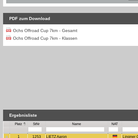
PDF zum Download
Ochs Offroad Cup 7km - Gesamt
Ochs Offroad Cup 7km - Klassen
Ergebnisliste
Platz
StNr
Name
NAT
1
1253
LIETZ Aaron
Lingner 