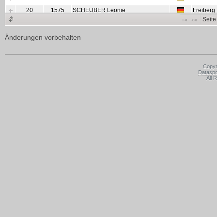
20
1575
SCHEUBER Leonie
Freiberg
Seite
Änderungen vorbehalten
Copyr
Datasp
All 