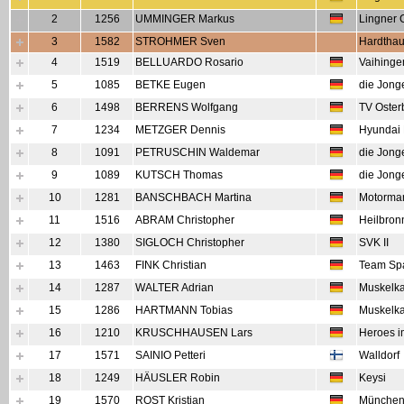
2
1256
UMMINGER Markus
Lingner 
3
1582
STROHMER Sven
Hardtha
4
1519
BELLUARDO Rosario
Vaihinge
5
1085
BETKE Eugen
die Jong
6
1498
BERRENS Wolfgang
TV Oster
7
1234
METZGER Dennis
Hyundai 
8
1091
PETRUSCHIN Waldemar
die Jong
9
1089
KUTSCH Thomas
die Jong
10
1281
BANSCHBACH Martina
Motorma
11
1516
ABRAM Christopher
Heilbron
12
1380
SIGLOCH Christopher
SVK II
13
1463
FINK Christian
Team Sp
14
1287
WALTER Adrian
Muskelka
15
1286
HARTMANN Tobias
Muskelka
16
1210
KRUSCHHAUSEN Lars
Heroes i
17
1571
SAINIO Petteri
Walldorf
18
1249
HÄUSLER Robin
Keysi
19
1570
ROST Kristian
Münche