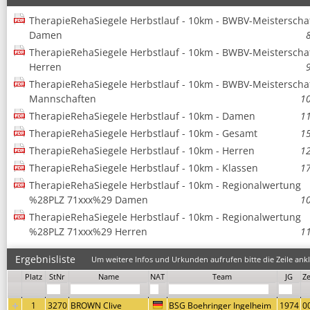
TherapieRehaSiegele Herbstlauf - 10km - BWBV-Meisterscha
Damen
TherapieRehaSiegele Herbstlauf - 10km - BWBV-Meisterscha
Herren
TherapieRehaSiegele Herbstlauf - 10km - BWBV-Meisterscha
Mannschaften
1
TherapieRehaSiegele Herbstlauf - 10km - Damen
1
TherapieRehaSiegele Herbstlauf - 10km - Gesamt
1
TherapieRehaSiegele Herbstlauf - 10km - Herren
1
TherapieRehaSiegele Herbstlauf - 10km - Klassen
1
TherapieRehaSiegele Herbstlauf - 10km - Regionalwertung
%28PLZ 71xxx%29 Damen
1
TherapieRehaSiegele Herbstlauf - 10km - Regionalwertung
%28PLZ 71xxx%29 Herren
1
Ergebnisliste
Um weitere Infos und Urkunden aufrufen bitte die Zeile ankl
Platz
StNr
Name
NAT
Team
JG
Ze
1
3270
BROWN Clive
BSG Boehringer Ingelheim
1974
0