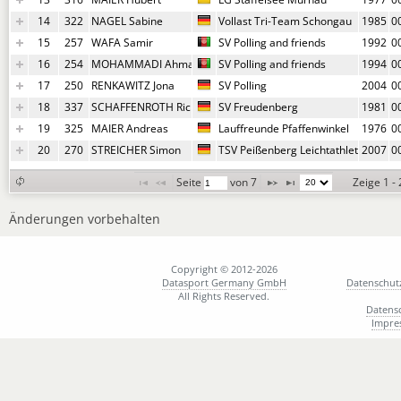
14
322
NAGEL Sabine
Vollast Tri-Team Schongau
1985
0
15
257
WAFA Samir
SV Polling and friends
1992
0
16
254
MOHAMMADI Ahmad Ali
SV Polling and friends
1994
0
17
250
RENKAWITZ Jona
SV Polling
2004
0
18
337
SCHAFFENROTH Richard
SV Freudenberg
1981
0
19
325
MAIER Andreas
Lauffreunde Pfaffenwinkel
1976
0
20
270
STREICHER Simon
TSV Peißenberg Leichtathletik
2007
0
Seite 
 von 
7
Zeige 1 -
Änderungen vorbehalten
Copyright © 2012-2026
Datasport Germany GmbH
Datenschut
All Rights Reserved.
Datens
Impre