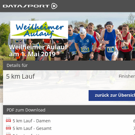
Weilheimer Aulauf
am 1. Mai 2019
Details für
5 km Lauf
Finishe
zurück zur Übersic
PDF zum Download
5 km Lauf - Damen
5 km Lauf - Gesamt