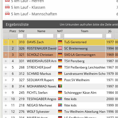
5 km Lauf - Herren
5 km Lauf - Klassen
5 km Lauf - Mannschaften
Ergebnisliste
Um Urkunden aufrufen bitte die Zeile ankl
Platz
StNr
Name
NAT
Team
JG
1
310
DAVIS Zach
TuS Geretsried
1977
0
2
326
FEISTENAUER David
SC Breitenwang
1994
0
3
321
SCHOLZ Christian
SVO LA Germaringen
1969
0
4
331
WEIERSHÄUSER Armin
TSV Penzberg
1987
0
5
268
STREICHER Josef
TSV Peißenberg Leichtathletik
1967
0
6
312
SCHMID Markus
Landratsamt Weilheim-Schongau
1979
0
7
327
SEDLMAYR Rupert
Post SV Weilheim
1971
0
8
314
MOHAMMAD Nawid
1997
0
9
245
FICHTL Stefan
Schönegger Käse Alm
1984
0
10
219
TESFAGABER Angosom
fitte kids
2000
0
11
218
NEGASI Merhawi
fitte kids
1999
0
12
276
WOLF Sylvester
Tsv Weilheim Abteilung Handball
1996
0
13
316
MAIER Hubert
LG Staffelsee Murnau
1977
0