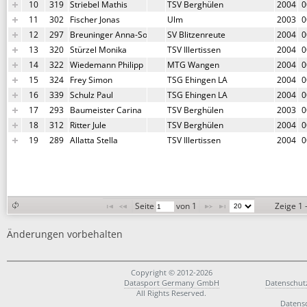
10
319
Striebel Mathis
TSV Berghülen
2004
0
11
302
Fischer Jonas
Ulm
2003
0
12
297
Breuninger Anna-Sophia
SV Blitzenreute
2004
0
13
320
Stürzel Monika
TSV Illertissen
2004
0
14
322
Wiedemann Philipp
MTG Wangen
2004
0
15
324
Frey Simon
TSG Ehingen LA
2004
0
16
339
Schulz Paul
TSG Ehingen LA
2004
0
17
293
Baumeister Carina
TSV Berghülen
2003
0
18
312
Ritter Jule
TSV Berghülen
2004
0
19
289
Allatta Stella
TSV Illertissen
2004
0
Seite 
 von 
1
Zeige 1 
Änderungen vorbehalten
Copyright © 2012-2026
Datasport Germany GmbH
Datenschut
All Rights Reserved.
Datens