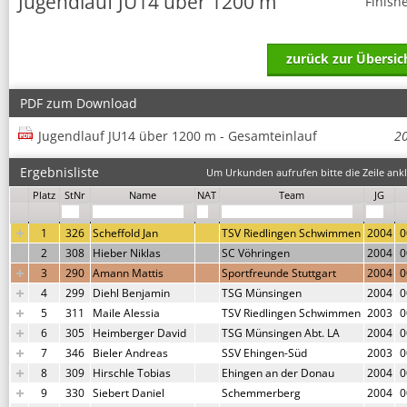
Jugendlauf JU14 über 1200 m
Finish
zurück zur Übersic
PDF zum Download
Jugendlauf JU14 über 1200 m - Gesamteinlauf
2
Ergebnisliste
Um Urkunden aufrufen bitte die Zeile ankl
Platz
StNr
Name
NAT
Team
JG
1
326
Scheffold Jan
TSV Riedlingen Schwimmen
2004
0
2
308
Hieber Niklas
SC Vöhringen
2004
0
3
290
Amann Mattis
Sportfreunde Stuttgart
2004
0
4
299
Diehl Benjamin
TSG Münsingen
2004
0
5
311
Maile Alessia
TSV Riedlingen Schwimmen
2003
0
6
305
Heimberger David
TSG Münsingen Abt. LA
2004
0
7
346
Bieler Andreas
SSV Ehingen-Süd
2003
0
8
309
Hirschle Tobias
Ehingen an der Donau
2004
0
9
330
Siebert Daniel
Schemmerberg
2004
0