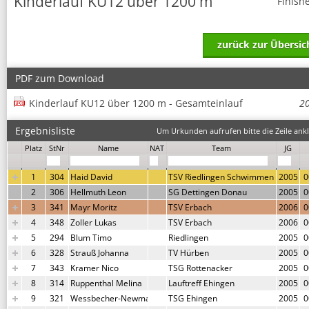
Kinderlauf KU12 über 1200 m
Finish
zurück zur Übersic
PDF zum Download
Kinderlauf KU12 über 1200 m - Gesamteinlauf
2
Ergebnisliste
Um Urkunden aufrufen bitte die Zeile ankl
Platz
StNr
Name
NAT
Team
JG
1
304
Haid David
TSV Riedlingen Schwimmen
2005
0
2
306
Hellmuth Leon
SG Dettingen Donau
2005
0
3
341
Mayr Moritz
TSV Erbach
2006
0
4
348
Zoller Lukas
TSV Erbach
2006
0
5
294
Blum Timo
Riedlingen
2005
0
6
328
Strauß Johanna
TV Hürben
2005
0
7
343
Kramer Nico
TSG Rottenacker
2005
0
8
314
Ruppenthal Melina
Lauftreff Ehingen
2005
0
9
321
Wessbecher-Newman Levi
TSG Ehingen
2005
0