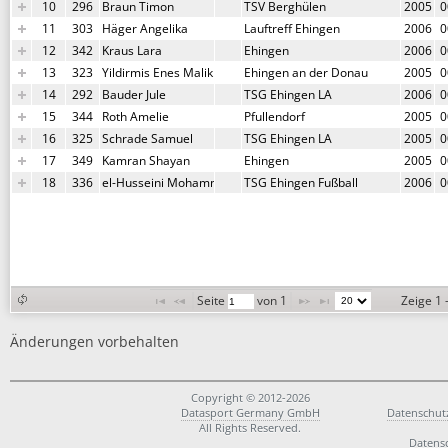
10
296
Braun Timon
TSV Berghülen
2005
0
11
303
Häger Angelika
Lauftreff Ehingen
2006
0
12
342
Kraus Lara
Ehingen
2006
0
13
323
Yildirmis Enes Malik
Ehingen an der Donau
2005
0
14
292
Bauder Jule
TSG Ehingen LA
2006
0
15
344
Roth Amelie
Pfullendorf
2005
0
16
325
Schrade Samuel
TSG Ehingen LA
2005
0
17
349
Kamran Shayan
Ehingen
2005
0
18
336
el-Husseini Mohammed
TSG Ehingen Fußball
2006
0
Seite 
 von 
1
Zeige 1 
Änderungen vorbehalten
Copyright © 2012-2026
Datasport Germany GmbH
Datenschut
All Rights Reserved.
Datens