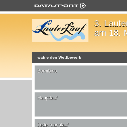
3. Laute
am 18. 
wähle den Wettbewerb
Bamibins
Hauptlauf
Jedermannlauf