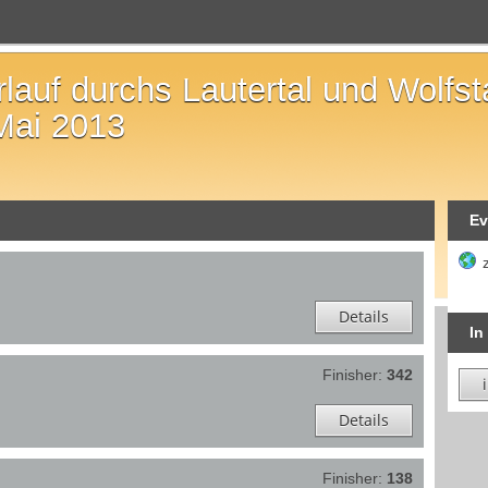
rlauf durchs Lautertal und Wolfst
Mai 2013
Ev
Details
In
Finisher:
342
Details
Finisher:
138