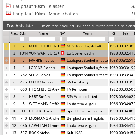
Hauptlauf 10km - Klassen
2
Hauptlauf 10km - Mannschaften
1
Ergebnisliste
Um weitere Infos und Urkunden aufrufen bitte die Zeile ankl
Platz
StNr
Name
NAT
Team
JG
Zeit
1
2
MIDDELHOFF Heiko
MTV 1881 Ingolstadt
1983
00:32:38,
2
1044
VON WARTBURG Geronimo
Lg Oberengadin
1988
00:32:41,
3
7
FRANKE Tobias
Laufsport Saukel b_faster
1988
00:32:51,
4
1
LORENZ Florian
Laufsport Saukel b_faster
1989
00:33:19,
5
762
SEITZ Tobias
Laufsport Saukel b_faster
1990
00:33:34,
6
425
MAYR Mathias
SV Penzberg
1980
00:33:35,
7
600
HIRSCHBERG Alexander
TV Kempten
1982
00:33:50,
8
4
HERZ Stefan
SSV Wildpoldsried
1978
00:34:02,
9
5
WITTMANN Steffen
Laufarena Allgäu
1986
00:34:07,
10
11
HILBERT Luca
Sport Haschko Team
1998
00:34:08,
11
740
MOSMANG Andreas
Berglaufteam Haglöfs
1986
00:34:41,
12
686
CAPELLARO Thomas
Laufarena Allgäu
1984
00:34:41,
13
537
BOCK Niclas
Kult 1983
1990
00:34:45,