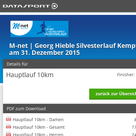
M-net | Georg Hieble Silvesterlauf Kem
am 31. Dezember 2015
Details für
Hauptlauf 10km
Finisher:
zurück zur Übersic
PDF zum Download
Hauptlauf 10km - Damen
Hauptlauf 10km - Gesamt
1
Hauptlauf 10km - Herren
1