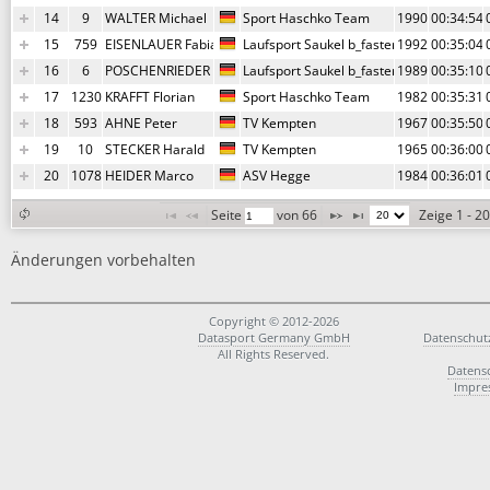
14
9
WALTER Michael
Sport Haschko Team
1990
00:34:54,
15
759
EISENLAUER Fabian
Laufsport Saukel b_faster
1992
00:35:04,
16
6
POSCHENRIEDER Dominik
Laufsport Saukel b_faster
1989
00:35:10,
17
1230
KRAFFT Florian
Sport Haschko Team
1982
00:35:31,
18
593
AHNE Peter
TV Kempten
1967
00:35:50,
19
10
STECKER Harald
TV Kempten
1965
00:36:00,
20
1078
HEIDER Marco
ASV Hegge
1984
00:36:01,
Seite 
 von 
66
Zeige 1 - 2
Änderungen vorbehalten
Copyright © 2012-2026
Datasport Germany GmbH
Datenschut
All Rights Reserved.
Datens
Impre