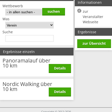
Informationen
Wettbewerb
zur
Veranstalter
Was
Webseite
Ergebnisse
Suche
zur Übersicht
Ergebnisse einzeln
Panoramalauf über
10 km
Details
Nordic Walking über
10 km
Details
Copyright © 2012-2026