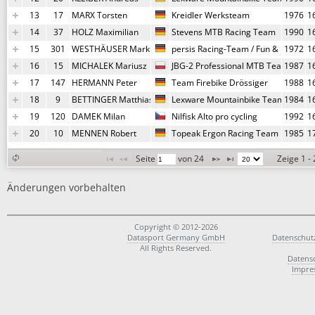
13
17
MARX Torsten
Kreidler Werksteam
1976
1
14
37
HOLZ Maximilian
Stevens MTB Racing Team
1990
1
15
301
WESTHÄUSER Markus
persis Racing-Team / Fun & Bike
1972
1
16
15
MICHALEK Mariusz
JBG-2 Professional MTB Team
1987
1
17
147
HERMANN Peter
Team Firebike Drössiger
1988
1
18
9
BETTINGER Matthias
Lexware Mountainbike Team
1984
1
19
120
DAMEK Milan
Nilfisk Alto pro cycling
1992
1
20
10
MENNEN Robert
Topeak Ergon Racing Team
1985
1
Seite 
 von 
24
Zeige 1 -
Änderungen vorbehalten
Copyright © 2012-2026
Datasport Germany GmbH
Datenschut
All Rights Reserved.
Datens
Impre