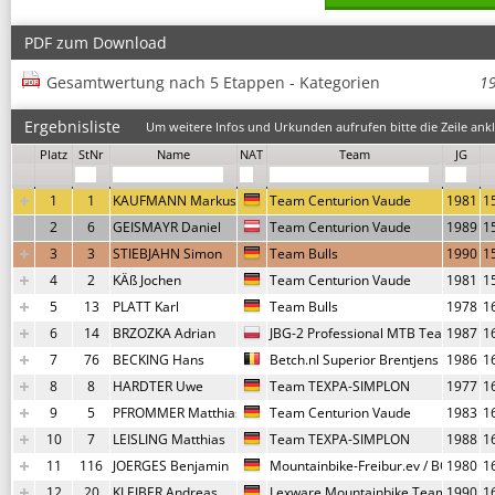
PDF zum Download
Gesamtwertung nach 5 Etappen - Kategorien
1
Ergebnisliste
Um weitere Infos und Urkunden aufrufen bitte die Zeile ankl
Platz
StNr
Name
NAT
Team
JG
1
1
KAUFMANN Markus
Team Centurion Vaude
1981
1
2
6
GEISMAYR Daniel
Team Centurion Vaude
1989
1
3
3
STIEBJAHN Simon
Team Bulls
1990
1
4
2
KÄß Jochen
Team Centurion Vaude
1981
1
5
13
PLATT Karl
Team Bulls
1978
1
6
14
BRZOZKA Adrian
JBG-2 Professional MTB Team
1987
1
7
76
BECKING Hans
Betch.nl Superior Brentjens mountai
1986
1
8
8
HARDTER Uwe
Team TEXPA-SIMPLON
1977
1
9
5
PFROMMER Matthias
Team Centurion Vaude
1983
1
10
7
LEISLING Matthias
Team TEXPA-SIMPLON
1988
1
11
116
JOERGES Benjamin
Mountainbike-Freibur.ev / BQ Cycli
1980
1
12
20
KLEIBER Andreas
Lexware Mountainbike Team
1990
1