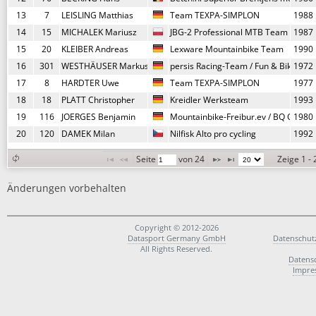
13
7
LEISLING Matthias
Team TEXPA-SIMPLON
1988
14
15
MICHALEK Mariusz
JBG-2 Professional MTB Team
1987
15
20
KLEIBER Andreas
Lexware Mountainbike Team
1990
16
301
WESTHÄUSER Markus
persis Racing-Team / Fun & Bike
1972
17
8
HARDTER Uwe
Team TEXPA-SIMPLON
1977
18
18
PLATT Christopher
Kreidler Werksteam
1993
19
116
JOERGES Benjamin
Mountainbike-Freibur.ev / BQ Cyclin
1980
20
120
DAMEK Milan
Nilfisk Alto pro cycling
1992
Seite 
 von 
24
Zeige 1 -
Änderungen vorbehalten
Copyright © 2012-2026
Datasport Germany GmbH
Datenschut
All Rights Reserved.
Datens
Impre