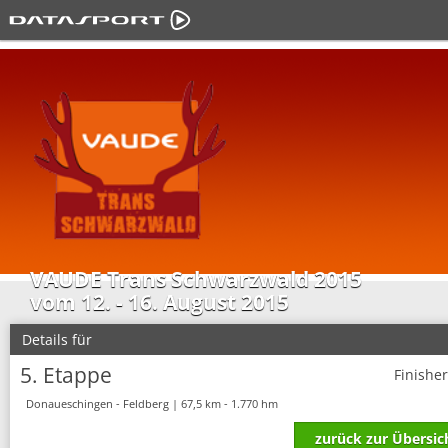
VAUDE Trans Schwarzwald 2015
vom 12. - 16. August 2015
Details für
5. Etappe
Finishe
Donaueschingen - Feldberg | 67,5 km - 1.770 hm
zurück zur Übersic