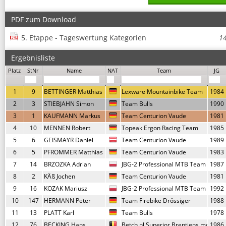
PDF zum Download
5. Etappe - Tageswertung Kategorien
1
Ergebnisliste
Platz
StNr
Name
NAT
Team
JG
1
9
BETTINGER Matthias
Lexware Mountainbike Team
1984
2
3
STIEBJAHN Simon
Team Bulls
1990
3
1
KAUFMANN Markus
Team Centurion Vaude
1981
4
10
MENNEN Robert
Topeak Ergon Racing Team
1985
5
6
GEISMAYR Daniel
Team Centurion Vaude
1989
6
5
PFROMMER Matthias
Team Centurion Vaude
1983
7
14
BRZOZKA Adrian
JBG-2 Professional MTB Team
1987
8
2
KÄß Jochen
Team Centurion Vaude
1981
9
16
KOZAK Mariusz
JBG-2 Professional MTB Team
1992
10
147
HERMANN Peter
Team Firebike Drössiger
1988
11
13
PLATT Karl
Team Bulls
1978
12
76
BECKING Hans
Betch.nl Superior Brentjens mountain
1986