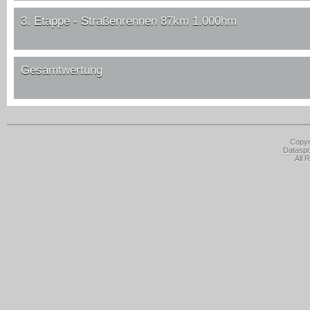
3. Etappe - Straßenrennen 87km 1.000hm
Gesamtwertung
Copyr
Datasp
All 