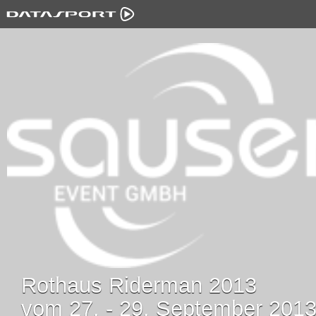
Rothaus Riderman 2013
vom 27. - 29. September 201