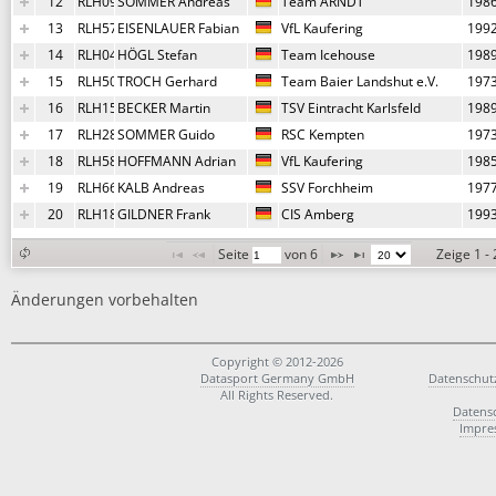
12
RLH09
SOMMER Andreas
Team ARNDT
198
13
RLH57
EISENLAUER Fabian
VfL Kaufering
199
14
RLH04
HÖGL Stefan
Team Icehouse
198
15
RLH50
TROCH Gerhard
Team Baier Landshut e.V.
197
16
RLH15
BECKER Martin
TSV Eintracht Karlsfeld
198
17
RLH28
SOMMER Guido
RSC Kempten
197
18
RLH58
HOFFMANN Adrian
VfL Kaufering
198
19
RLH66
KALB Andreas
SSV Forchheim
197
20
RLH18
GILDNER Frank
CIS Amberg
199
Seite 
 von 
6
Zeige 1 -
Änderungen vorbehalten
Copyright © 2012-2026
Datasport Germany GmbH
Datenschut
All Rights Reserved.
Datens
Impre