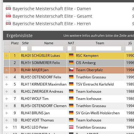
Bayerische Meisterschaft Elite - Damen
Bayerische Meisterschaft Elite - Gesamt
Bayerische Meisterschaft Elite - Herren
Ergebnisliste
Um weitere Infos aufrufen bitte die Zeile ankl
Platz
StNr
Name
NAT
Team
JG
1
RLH26
SCHÜßLER Lukas
RSC Kempten
199
2
RLH16
SOMMERER Felix
CIS Amberg
199
3
RLH46
MAJER Jan
Team Oberpfalz
199
4
RLH55
OSTENDORF Felix
Triathlon Grassau
199
5
RLH11
KIRMEIER Maximilian
TSV Eintracht Karlsfeld
198
6
RLH02
ZWERGER Andreas
Team Icehouse
198
7
RLH01
WOLF Tim
Team Icehouse
198
8
RLH54
OSTENDORF Clemens
Triathlon Grassau
199
9
RLH41
BRUNS Jan
SV Grün-Weiß Holzkirchen
198
10
RLH05
VOIT Thomas
Team Icehouse
198
11
RLH53
LEO Peter
Triathlon Grassau
199