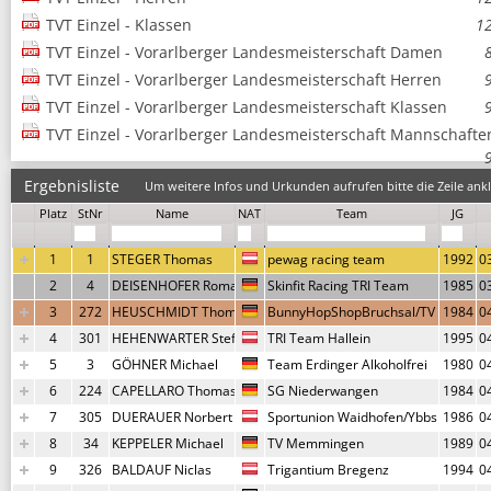
TVT Einzel - Klassen
1
TVT Einzel - Vorarlberger Landesmeisterschaft Damen
TVT Einzel - Vorarlberger Landesmeisterschaft Herren
TVT Einzel - Vorarlberger Landesmeisterschaft Klassen
TVT Einzel - Vorarlberger Landesmeisterschaft Mannschafte
Ergebnisliste
Um weitere Infos und Urkunden aufrufen bitte die Zeile ankl
Platz
StNr
Name
NAT
Team
JG
1
1
STEGER Thomas
pewag racing team
1992
0
2
4
DEISENHOFER Roman
Skinfit Racing TRI Team
1985
0
3
272
HEUSCHMIDT Thomas
BunnyHopShopBruchsal/TV Forst
1984
0
4
301
HEHENWARTER Stefan
TRI Team Hallein
1995
0
5
3
GÖHNER Michael
Team Erdinger Alkoholfrei
1980
0
6
224
CAPELLARO Thomas
SG Niederwangen
1984
0
7
305
DUERAUER Norbert
Sportunion Waidhofen/Ybbs
1986
0
8
34
KEPPELER Michael
TV Memmingen
1989
0
9
326
BALDAUF Niclas
Trigantium Bregenz
1994
0