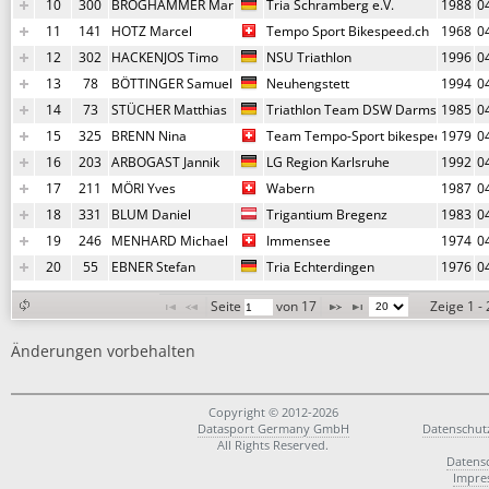
10
300
BROGHAMMER Marcel
Tria Schramberg e.V.
1988
0
11
141
HOTZ Marcel
Tempo Sport Bikespeed.ch
1968
0
12
302
HACKENJOS Timo
NSU Triathlon
1996
0
13
78
BÖTTINGER Samuel
Neuhengstett
1994
0
14
73
STÜCHER Matthias
Triathlon Team DSW Darmstadt
1985
0
15
325
BRENN Nina
Team Tempo-Sport bikespeed.ch
1979
0
16
203
ARBOGAST Jannik
LG Region Karlsruhe
1992
0
17
211
MÖRI Yves
Wabern
1987
0
18
331
BLUM Daniel
Trigantium Bregenz
1983
0
19
246
MENHARD Michael
Immensee
1974
0
20
55
EBNER Stefan
Tria Echterdingen
1976
0
Seite 
 von 
17
Zeige 1 -
Änderungen vorbehalten
Copyright © 2012-2026
Datasport Germany GmbH
Datenschut
All Rights Reserved.
Datens
Impre