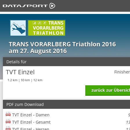
TRANS VORARLBERG Triathlon 2016
am 27. August 2016
Details für
TVT Einzel
Finishe
1.2 km | 93 km | 12 km
zurück zur Übersic
PDF zum Download
TVT Einzel - Damen
TVT Einzel - Gesamt
1
TVT Einzel - Herren
1