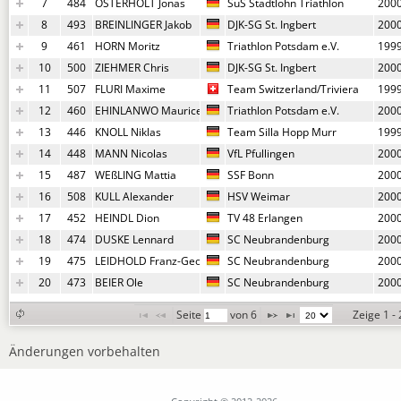
7
484
OSTERHOLT Jonas
SuS Stadtlohn Triathlon
200
8
493
BREINLINGER Jakob
DJK-SG St. Ingbert
200
9
461
HORN Moritz
Triathlon Potsdam e.V.
199
10
500
ZIEHMER Chris
DJK-SG St. Ingbert
200
11
507
FLURI Maxime
Team Switzerland/Triviera
199
12
460
EHINLANWO Maurice
Triathlon Potsdam e.V.
200
13
446
KNOLL Niklas
Team Silla Hopp Murr
199
14
448
MANN Nicolas
VfL Pfullingen
200
15
487
WEßLING Mattia
SSF Bonn
200
16
508
KULL Alexander
HSV Weimar
200
17
452
HEINDL Dion
TV 48 Erlangen
200
18
474
DUSKE Lennard
SC Neubrandenburg
200
19
475
LEIDHOLD Franz-Georg
SC Neubrandenburg
200
20
473
BEIER Ole
SC Neubrandenburg
200
Seite 
 von 
6
Zeige 1 -
Änderungen vorbehalten