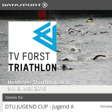
Heidesee-Triathlon 2016
am 8. Mai 2016
Details für
DTU JUGEND CUP - Jugend A
Finish