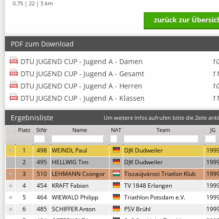
0.75 | 22 | 5 km
zurück zur Übersic
PDF zum Download
DTU JUGEND CUP - Jugend A - Damen
1
DTU JUGEND CUP - Jugend A - Gesamt
1
DTU JUGEND CUP - Jugend A - Herren
1
DTU JUGEND CUP - Jugend A - Klassen
1
Ergebnisliste
Um weitere Infos aufrufen bitte die Zeile ankl
Platz
StNr
Name
NAT
Team
JG
1
498
WEINDL Paul
DJK Dudweiler
199
2
495
HELLWIG Tim
DJK Dudweiler
199
3
510
LEHMANN Csongor
Tiszaújvárosi Triatlon Klub
199
4
454
KRAFT Fabian
TV 1848 Erlangen
199
5
464
WIEWALD Philipp
Triathlon Potsdam e.V.
199
6
485
SCHIFFER Anton
PSV Brühl
199