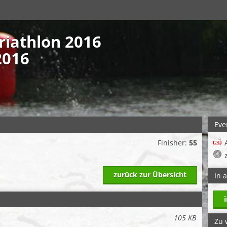
riathlon 2016
2016
Eve
Finisher:
55
zurück zur Übersicht
In 
105 KB
Zu 