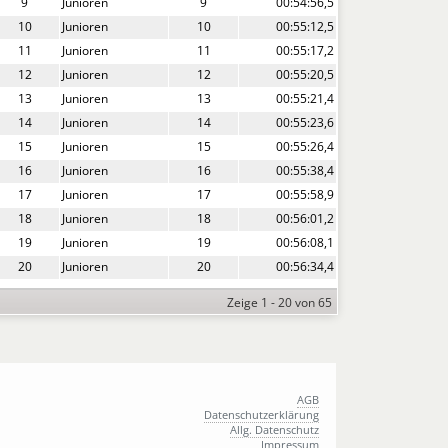
9
Junioren
9
00:54:56,5
10
Junioren
10
00:55:12,5
11
Junioren
11
00:55:17,2
12
Junioren
12
00:55:20,5
13
Junioren
13
00:55:21,4
14
Junioren
14
00:55:23,6
15
Junioren
15
00:55:26,4
16
Junioren
16
00:55:38,4
17
Junioren
17
00:55:58,9
18
Junioren
18
00:56:01,2
19
Junioren
19
00:56:08,1
20
Junioren
20
00:56:34,4
Zeige 1 - 20 von 65
AGB
Datenschutzerklärung
Allg. Datenschutz
Impressum