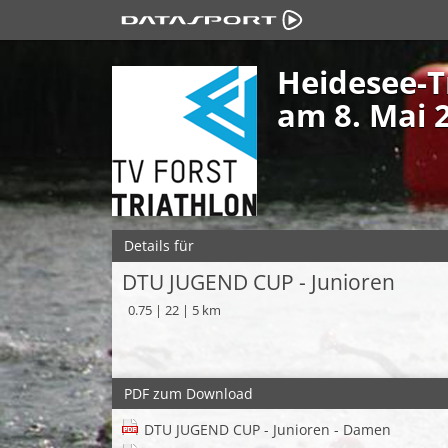
Heidesee-T
am 8. Mai 
Details für
DTU JUGEND CUP - Junioren
0.75 | 22 | 5 km
PDF zum Download
DTU JUGEND CUP - Junioren - Damen