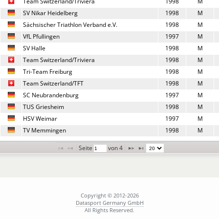
Team Switzerland/Triviera
1998
M
SV Nikar Heidelberg
1998
M
Sächsischer Triathlon Verband e.V.
1998
M
VfL Pfullingen
1997
M
SV Halle
1998
M
Team Switzerland/Triviera
1998
M
Tri-Team Freiburg
1998
M
Team Switzerland/TFT
1998
M
SC Neubrandenburg
1997
M
TUS Griesheim
1998
M
HSV Weimar
1997
M
TV Memmingen
1998
M
Seite 
 von 
4
Copyright © 2012-2026
Datasport Germany GmbH
All Rights Reserved.