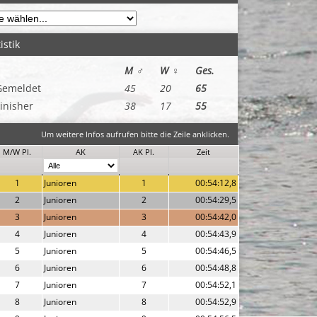
istik
M ♂
W ♀
Ges.
Gemeldet
45
20
65
inisher
38
17
55
Um weitere Infos aufrufen bitte die Zeile anklicken.
M/W Pl.
AK
AK Pl.
Zeit
1
Junioren
1
00:54:12,8
2
Junioren
2
00:54:29,5
3
Junioren
3
00:54:42,0
4
Junioren
4
00:54:43,9
5
Junioren
5
00:54:46,5
6
Junioren
6
00:54:48,8
7
Junioren
7
00:54:52,1
8
Junioren
8
00:54:52,9