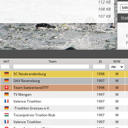
112 KB
108 KB
107 KB
Stat
F
NAT
Team
JG
M/W
SC Neubrandenburg
1998
M
DAV Ravensburg
1997
M
Team Switzerland/TFT
1998
M
TV Mengen
1997
M
Valence Triathlon
1997
M
-Triathlon Grassau e.V.
1997
M
Tiszaújvárosi Triatlon Klub
1997
M
Valence Triathlon
1997
M