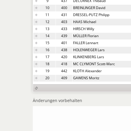
9
437
DECURNEX Thibaud
10
400
BREINLINGER David
11
431
DRESSEL-PUTZ Philipp
12
403
HAAS Michael
13
433
HIRSCH Willy
14
439
MÜLLER Florian
15
401
FALLER Lennart
16
438
HOLENWEGER Lars
17
420
KLINKENBERG Lars
18
418
MC CLYMONT Scott-Marc
19
442
KLOTH Alexander
20
409
GAWENS Moritz
Änderungen vorbehalten