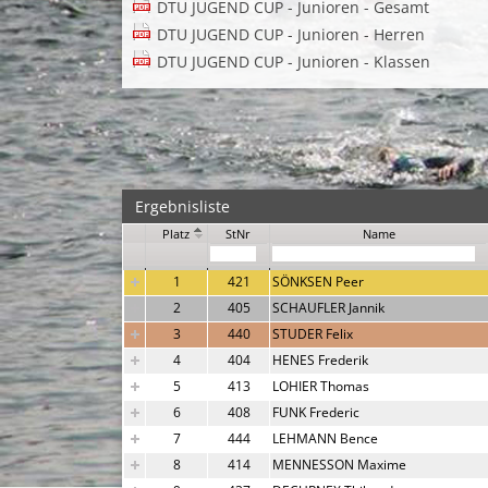
DTU JUGEND CUP - Junioren - Gesamt
DTU JUGEND CUP - Junioren - Herren
DTU JUGEND CUP - Junioren - Klassen
Ergebnisliste
Platz
StNr
Name
1
421
SÖNKSEN Peer
2
405
SCHAUFLER Jannik
3
440
STUDER Felix
4
404
HENES Frederik
5
413
LOHIER Thomas
6
408
FUNK Frederic
7
444
LEHMANN Bence
8
414
MENNESSON Maxime