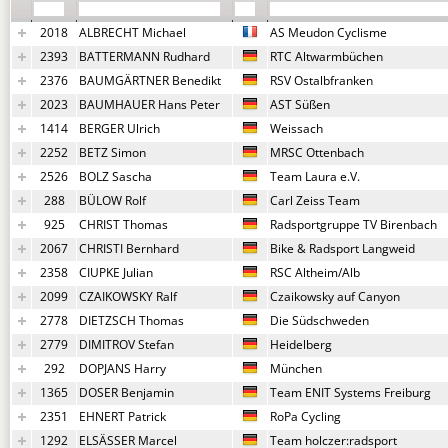
2018
ALBRECHT Michael
AS Meudon Cyclisme
2393
BATTERMANN Rudhard
RTC Altwarmbüchen
2376
BAUMGÄRTNER Benedikt
RSV Ostalbfranken
2023
BAUMHAUER Hans Peter
AST Süßen
1414
BERGER Ulrich
Weissach
2252
BETZ Simon
MRSC Ottenbach
2526
BOLZ Sascha
Team Laura e.V.
288
BÜLOW Rolf
Carl Zeiss Team
925
CHRIST Thomas
Radsportgruppe TV Birenbach
2067
CHRISTI Bernhard
Bike & Radsport Langweid
2358
CIUPKE Julian
RSC Altheim/Alb
2099
CZAIKOWSKY Ralf
Czaikowsky auf Canyon
2778
DIETZSCH Thomas
Die Südschweden
2779
DIMITROV Stefan
Heidelberg
292
DOPJANS Harry
München
1365
DOSER Benjamin
Team ENIT Systems Freiburg
2351
EHNERT Patrick
RoPa Cycling
1292
ELSÄSSER Marcel
Team holczer:radsport