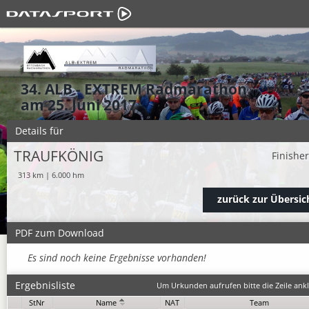
34. ALB - EXTREM Radmarathon
am 25. Juni 2017
Details für
TRAUFKÖNIG
Finishe
313 km | 6.000 hm
zurück zur Übersic
PDF zum Download
Es sind noch keine Ergebnisse vorhanden!
Ergebnisliste
Um Urkunden aufrufen bitte die Zeile ankl
StNr
Name
NAT
Team