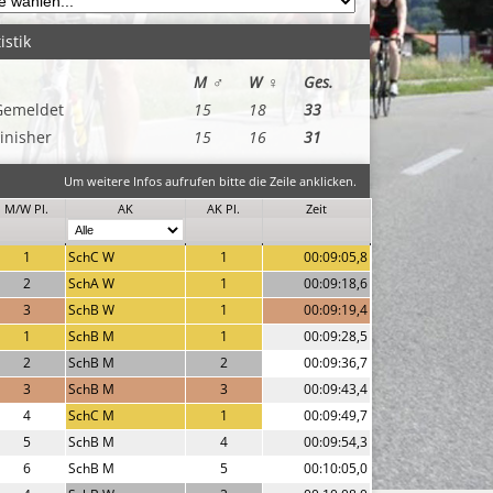
istik
M ♂
W ♀
Ges.
Gemeldet
15
18
33
inisher
15
16
31
Um weitere Infos aufrufen bitte die Zeile anklicken.
M/W Pl.
AK
AK Pl.
Zeit
1
SchC W
1
00:09:05,8
2
SchA W
1
00:09:18,6
3
SchB W
1
00:09:19,4
1
SchB M
1
00:09:28,5
2
SchB M
2
00:09:36,7
3
SchB M
3
00:09:43,4
4
SchC M
1
00:09:49,7
5
SchB M
4
00:09:54,3
6
SchB M
5
00:10:05,0