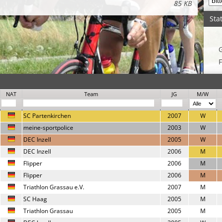
85 KB
Stat
F
NAT
Team
JG
M/W
SC Partenkirchen
2007
W
meine-sportpolice
2003
W
DEC Inzell
2005
W
DEC Inzell
2006
M
Flipper
2006
M
Flipper
2006
M
Triathlon Grassau e.V.
2007
M
SC Haag
2005
M
Triathlon Grassau
2005
M