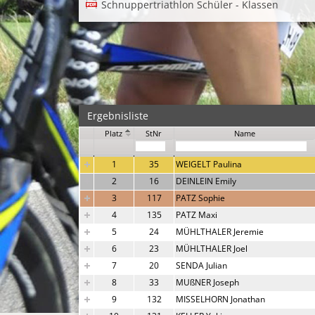
Schnuppertriathlon Schüler - Klassen
Ergebnisliste
Platz
StNr
Name
1
35
WEIGELT Paulina
2
16
DEINLEIN Emily
3
117
PATZ Sophie
4
135
PATZ Maxi
5
24
MÜHLTHALER Jeremie
6
23
MÜHLTHALER Joel
7
20
SENDA Julian
8
33
MUßNER Joseph
9
132
MISSELHORN Jonathan