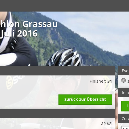
athlon Grassau
Juli 2016
Eve
Finisher:
31
In 
zurück zur Übersicht
Zu 
89 KB