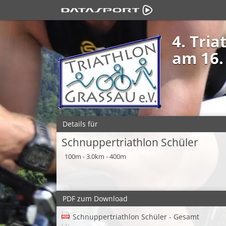
4. Tri
am 16. 
Details für
Schnuppertriathlon Schüler
100m - 3.0km - 400m
PDF zum Download
Schnuppertriathlon Schüler - Gesamt