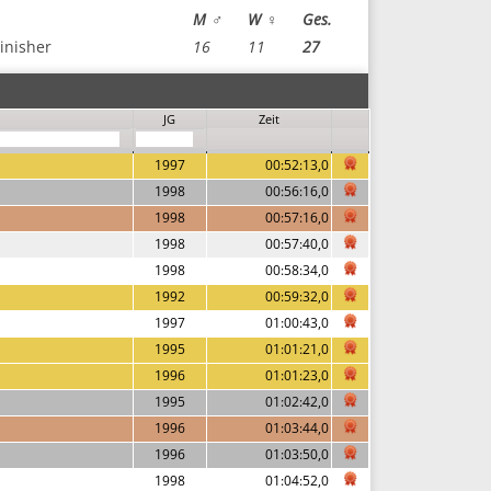
M ♂
W ♀
Ges.
inisher
16
11
27
JG
Zeit
1997
00:52:13,0
1998
00:56:16,0
1998
00:57:16,0
1998
00:57:40,0
1998
00:58:34,0
1992
00:59:32,0
1997
01:00:43,0
1995
01:01:21,0
1996
01:01:23,0
1995
01:02:42,0
1996
01:03:44,0
1996
01:03:50,0
1998
01:04:52,0