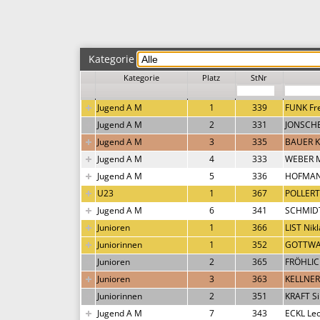
Kategorie
Kategorie
Platz
StNr
Jugend A M
1
339
FUNK Fr
Jugend A M
2
331
JONSCHE
Jugend A M
3
335
BAUER Ki
Jugend A M
4
333
WEBER M
Jugend A M
5
336
HOFMANN
U23
1
367
POLLERT
Jugend A M
6
341
SCHMID
Junioren
1
366
LIST Nik
Juniorinnen
1
352
GOTTWA
Junioren
2
365
FRÖHLIC
Junioren
3
363
KELLNER
Juniorinnen
2
351
KRAFT S
Jugend A M
7
343
ECKL Le