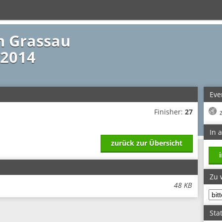
on Grassau
 2014
Eve
Finisher:
27
In 
zurück zur Übersicht
Zu 
48 KB
Stat