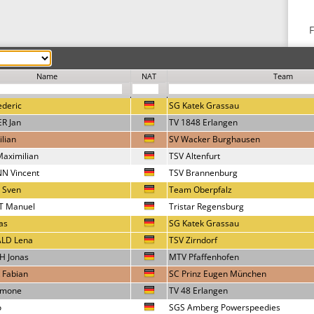
F
Name
NAT
Team
ederic
SG Katek Grassau
R Jan
TV 1848 Erlangen
lian
SV Wacker Burghausen
aximilian
TSV Altenfurt
 Vincent
TSV Brannenburg
 Sven
Team Oberpfalz
T Manuel
Tristar Regensburg
las
SG Katek Grassau
LD Lena
TSV Zirndorf
H Jonas
MTV Pfaffenhofen
 Fabian
SC Prinz Eugen München
imone
TV 48 Erlangen
o
SGS Amberg Powerspeedies