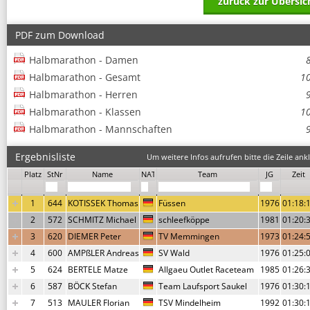
zurück zur Übersic
PDF zum Download
Halbmarathon - Damen
Halbmarathon - Gesamt
1
Halbmarathon - Herren
Halbmarathon - Klassen
1
Halbmarathon - Mannschaften
Ergebnisliste
Um weitere Infos aufrufen bitte die Zeile ankl
Platz
StNr
Name
NAT
Team
JG
Zeit
1
644
KOTISSEK Thomas
Füssen
1976
01:18:
2
572
SCHMITZ Michael
schleefköppe
1981
01:20:
3
620
DIEMER Peter
TV Memmingen
1973
01:24:
4
600
AMPßLER Andreas
SV Wald
1976
01:25:
5
624
BERTELE Matze
Allgaeu Outlet Raceteam
1985
01:26:
6
587
BÖCK Stefan
Team Laufsport Saukel
1976
01:30:
7
513
MAULER Florian
TSV Mindelheim
1992
01:30: