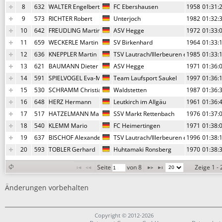
8
632
WALTER Engelbert
FC Ebershausen
1958
01:31:
9
573
RICHTER Robert
Unterjoch
1982
01:32:
10
642
FREUDLING Martin
ASV Hegge
1972
01:33:
11
659
WECKERLE Martin
SV Birkenhard
1964
01:33:
12
636
KNEPPLER Martin
TSV Lautrach/Illerbeuren e. V.
1985
01:33:
13
621
BAUMANN Dieter
ASV Hegge
1971
01:36:
14
591
SPIELVOGEL Eva-Marie
Team Laufsport Saukel
1997
01:36:
15
530
SCHRAMM Christian
Waldstetten
1987
01:36:
16
648
HERZ Hermann
Leutkirch im Allgäu
1961
01:36:
17
517
HATZELMANN Martin
SSV Markt Rettenbach
1976
01:37:
18
540
KLEMM Mario
FC Heimertingen
1971
01:38:
19
637
BISCHOF Alexander
TSV Lautrach/Illerbeuren e. V.
1996
01:38:
20
593
TOBLER Gerhard
Huhtamaki Ronsberg
1970
01:38:
Seite 
 von 
8
Zeige 1 -
Änderungen vorbehalten
Copyright © 2012-2026