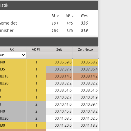
istik
M ♂
W ♀
Ges.
Gemeldet
191
145
336
inisher
184
135
319
AK
AK Pl.
Zeit
Zeit Netto
M40
1
00:35:59,0
00:35:58,2
M35
1
00:37:37,7
00:37:36,4
JU18
1
00:38:14,8
00:38:14,2
JU20
1
00:38:32,2
00:38:32,2
M
1
00:38:51,6
00:38:51,6
W
1
00:40:02,7
00:40:01,9
M
2
00:40:41,0
00:40:39,4
M40
2
00:40:45,8
00:40:43,2
JU20
2
00:41:03,5
00:41:02,5
M30
1
00:41:20,0
00:41:18,3