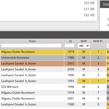
105 KB
Stat
121 KB
102 KB
F
Team
JG
M/W
M/W Pl.
Allgaeu Outlet Raceteam
1979
M
1
Universität Konstanz
1980
M
2
Laufsport Saukel  b_faster
2002
M
3
M
Laufsport Saukel  b_faster
2000
M
4
M
Laufsport Saukel  b_faster
1990
M
5
Laufsport Saukel  b_faster
1991
W
1
SSV Wertach
1996
M
6
Allgaeu Outlet Raceteam
1978
M
7
Allgaeu Outlet Raceteam
2001
M
8
M
Laufsport Saukel  b_faster
1988
M
9