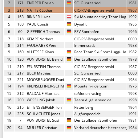
2
171
ENDREß Florian
SC  Gunzesried
1981
3
213
NATTER Lothar
CIC-RIV-Bregenzerwald
1967
4
163
RINNER Lukas
Ski Mountaineering Team Haglöfs
1992
5
180
PADE Consti
Dynafit
1986
6
60
GIPPERICH Thomas
RSV Sonthofen
1966
7
218
KEMPF Norbert
CIC-RIV-Bregenzerwald
0000
8
214
FAULHABER Peter
Immenstadt
1983
9
160
ALLETSEE Klaus
Race Team Ski-Sport-Luggi-Halblech
1982
10
120
VON BORSTEL Bernd
Der Laufladen Sonthofen
1978
11
219
FEURSTEIN Thomas
CIC-RIV-Bregenzerwald
1987
12
217
BECK Mathias
SC  Gunzesried
0000
13
221
MOOSBRUGGER Daniel
CIC-RIV-Bregenzerwald
1984
14
194
KRENSLEHNER-SCHMID Verena
Mountain-rider.com
1975
15
212
BALDAUF Matthias
toMotion racing
1993
16
200
WESSLING Jakob
Team Allgäuspeed.de
1998
16
215
ETTENSBERGER Toni
Rettenberg
1964
18
235
SCHLACHTER Jonas
Allgäuspeed.de
1991
19
7
VON BORSTEL Susi
Der Laufladen Sonthofen
1981
20
94
MÜLLER Christian
Verband deutscher Heeresbergführe
1984