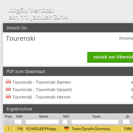
Allgäu Vertical
am 11. Januar 2014
Details für
Tourenski
Finish
zurück zur Übersic
PDF zum Download
Tourenski - Tourenski Damen
Tourenski - Tourenski Gesamt
Tourenski - Tourenski Herren
Ergebnisliste
Platz
StNr
Name
NAT
Team
JG
1
106
SCHÄDLER Philipp
Team Dynafit Germany
1986