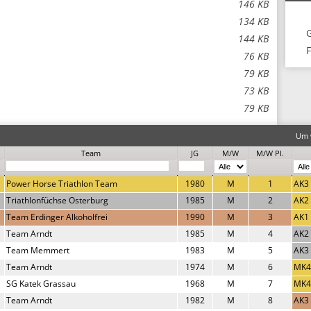
146 KB
134 KB
144 KB
F
76 KB
79 KB
73 KB
79 KB
Um w
Team
JG
M/W
M/W Pl.
Power Horse Triathlon Team
1980
M
1
AK3
Triathlonfüchse Osterburg
1985
M
2
AK2
Team Erdinger Alkoholfrei
1990
M
3
AK1
Team Arndt
1985
M
4
AK2
Team Memmert
1983
M
5
AK3
Team Arndt
1974
M
6
MK4
SG Katek Grassau
1968
M
7
MK4
Team Arndt
1982
M
8
AK3