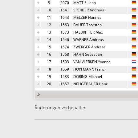
9
2070
MATTIS Leon
10
1541
SPERBER Andreas
11
1643
MELZER Hannes
12
1563
BAUER Thorsten
13
1573
HALBRITTER Max
14
1546
WARNER Andreas
15
1574
ZWERGER Andreas
16
1568
HAHN Sebastian
17
1503
VAN VLERKEN Yvonne
18
1659
HOPFMANN Franz
19
1583
DÖRING Michael
20
1657
NEUGEBAUER Henri
Änderungen vorbehalten