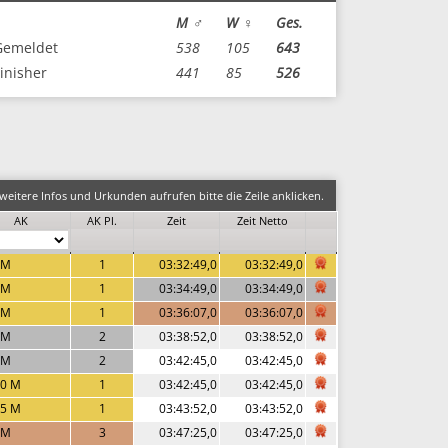
M ♂
W ♀
Ges.
Gemeldet
538
105
643
inisher
441
85
526
eitere Infos und Urkunden aufrufen bitte die Zeile anklicken.
AK
AK Pl.
Zeit
Zeit Netto
 M
1
03:32:49,0
03:32:49,0
 M
1
03:34:49,0
03:34:49,0
 M
1
03:36:07,0
03:36:07,0
 M
2
03:38:52,0
03:38:52,0
 M
2
03:42:45,0
03:42:45,0
0 M
1
03:42:45,0
03:42:45,0
5 M
1
03:43:52,0
03:43:52,0
 M
3
03:47:25,0
03:47:25,0