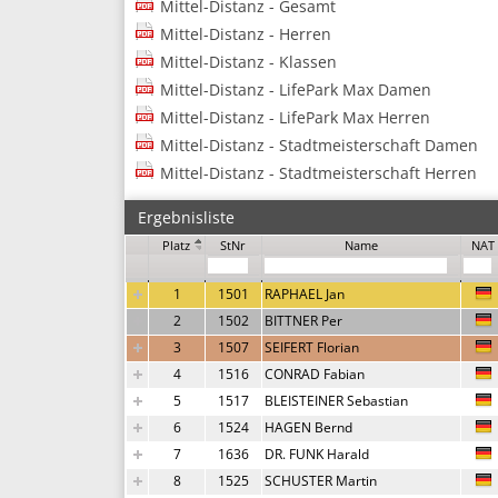
Mittel-Distanz - Gesamt
Mittel-Distanz - Herren
Mittel-Distanz - Klassen
Mittel-Distanz - LifePark Max Damen
Mittel-Distanz - LifePark Max Herren
Mittel-Distanz - Stadtmeisterschaft Damen
Mittel-Distanz - Stadtmeisterschaft Herren
Ergebnisliste
Platz
StNr
Name
NAT
1
1501
RAPHAEL Jan
2
1502
BITTNER Per
3
1507
SEIFERT Florian
4
1516
CONRAD Fabian
5
1517
BLEISTEINER Sebastian
6
1524
HAGEN Bernd
7
1636
DR. FUNK Harald
8
1525
SCHUSTER Martin