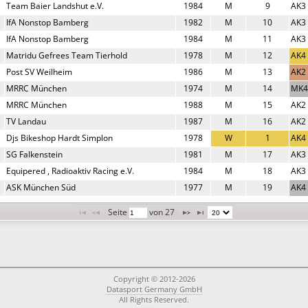
Team Baier Landshut e.V.
1984
M
9
AK3
IfA Nonstop Bamberg
1982
M
10
AK3
IfA Nonstop Bamberg
1984
M
11
AK3
Matridu Gefrees Team Tierhold
1978
M
12
AK4
Post SV Weilheim
1986
M
13
AK2
MRRC München
1974
M
14
MK4
MRRC München
1988
M
15
AK2
TV Landau
1987
M
16
AK2
Djs Bikeshop Hardt Simplon
1978
W
1
AK4
SG Falkenstein
1981
M
17
AK3
Equipered , Radioaktiv Racing e.V.
1984
M
18
AK3
ASK München Süd
1977
M
19
AK4
Seite 
 von 
27
Copyright © 2012-2026
Datasport Germany GmbH
All Rights Reserved.