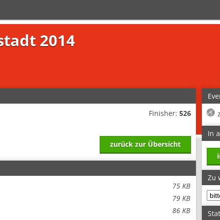
stadt 2014
Eve
Finisher:
526
In 
zurück zur Übersicht
Zu 
75 KB
79 KB
86 KB
Stat