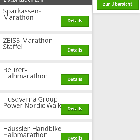
zur Übersicht
Sparkassen-
Marathon
Details
ZEISS-Marathon-
Staffel
Details
Beurer-
Halbmarathon
Details
Husqvarna Group
Power Nordic Walking
Details
Häussler-Handbike-
Halbmarathon
Details