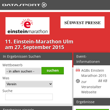
11. Einstein-Marathon Ulm
am 27. September 2015
In Ergebnissen Suchen
Event-
Informationen
Wettbewerb
AGBs Einstein
Marathon 2015
Was
88 KB
zur
Veranstalter
Suche
Webseite
Ergebnisse
Ergebnisse einzeln