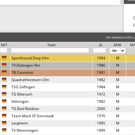
F
Um weitere Infos u
NAT
Team
JG
M/W
M/
Sportfreund Shop Ulm
1994
M
TV Dettingen Iller
1986
M
TB Cannstatt
1991
M
Quadrathlonteam Ulm
1982
M
TSG Söflingen
1984
M
TG Biberach
1972
M
Vöhringen
1982
M
TG Bad Waldsee
2000
M
Team Mack SF Dornstadt
1976
M
Laupheim
1985
M
TV Memmingen
1999
M