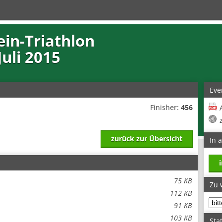
tein-Triathlon
Juli 2015
Eve
Finisher:
456
zurück zur Übersicht
In 
75 KB
Zu 
112 KB
91 KB
103 KB
Stat