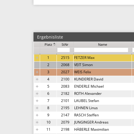
Ergebnisliste
Platz
StNr
Name
1
2515
FETZER Max
2
2068
VEIT Simon
3
2027
WEIS Felix
4
2100
KUNDERER David
5
2083
ENDERLE Michael
6
2182
ROTH Alexander
7
2101
LAUBEL Stefan
8
2195
LEHNEN Linus
9
2147
RASCH Steffen
10
2079
JUNGINGER Andreas
11
2198
HÄBERLE Maximilian