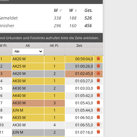
M ♂
W ♀
Ges.
Gemeldet
338
188
526
inisher
296
160
456
nd Urkunden und Fotolinks aufrufen bitte die Zeile anklicken.
W Pl.
AK
AK Pl.
Zeit
1
AK20 M
1
00:59:04,0
2
AK25 M
1
01:00:26,0
3
AK20 M
2
01:02:45,0
4
AK30 M
1
01:03:27,0
5
AK30 M
2
01:03:33,0
6
AK40 M
1
01:05:42,0
7
AK30 M
3
01:05:43,0
8
JUN M
1
01:05:44,0
9
AK35 M
1
01:06:50,0
10
AK30 M
4
01:06:55,0
11
JUN M
2
01:07:16,0