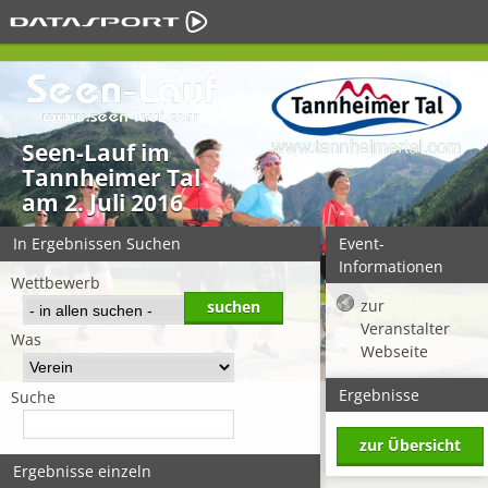
Seen-Lauf im
Tannheimer Tal
am 2. Juli 2016
In Ergebnissen Suchen
Event-
Informationen
Wettbewerb
zur
Veranstalter
Was
Webseite
Ergebnisse
Suche
zur Übersicht
Ergebnisse einzeln