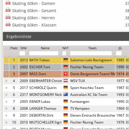
Skating 60km - Damen
3
Skating 60km - Gesamt
3
Skating 60km - Herren
3
Skating 60km - Klassen
3
Ergebnisliste
Um weitere Infos und Urkunden und Fotolinks aufrufen bitte die Zeile ankl
Platz
StNr
Name
NAT
Team
JG
1
2013
RATH Tobias
Salomon-Leki-Racingteam
1985
0
2
2002
ESCHER Toni
Fischer Racing Team
1990
0
3
2007
RÄSS Dani
Danis Bergamont Team/ RMC Appen
1974
0
4
2009
EBERHARTER Christian
WSV TUX
1977
0
5
2017
SCHMÖLZ Quirin
Sport Haschko Team
1987
0
6
2317
MONTGOMERY Nick
Australian XC Ski Team
1993
0
7
2005
EBNER Lukas
Furtwangen
1990
0
8
2008
LANGER Thomas
TV Kempten
1969
0
9
2001
DEBERTIN Dirk
Eleven Eintracht Braunschweig Ski
1967
0
10
2010
MUTSCHELLER Sigrid
Fischer Racing Team
1976
0