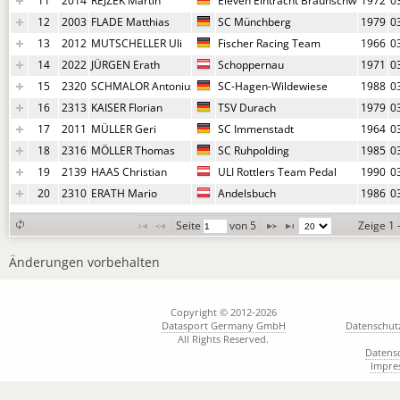
11
2014
REJZEK Martin
Eleven Eintracht Braunschweig Ski
1972
0
12
2003
FLADE Matthias
SC Münchberg
1979
0
13
2012
MUTSCHELLER Uli
Fischer Racing Team
1966
0
14
2022
JÜRGEN Erath
Schoppernau
1971
0
15
2320
SCHMALOR Antonius
SC-Hagen-Wildewiese
1988
0
16
2313
KAISER Florian
TSV Durach
1979
0
17
2011
MÜLLER Geri
SC Immenstadt
1964
0
18
2316
MÖLLER Thomas
SC Ruhpolding
1985
0
19
2139
HAAS Christian
ULI Rottlers Team Pedal
1990
0
20
2310
ERATH Mario
Andelsbuch
1986
0
Seite 
 von 
5
Zeige 1 
Änderungen vorbehalten
Copyright © 2012-2026
Datasport Germany GmbH
Datenschut
All Rights Reserved.
Datens
Impre