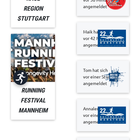
angemeldet
REGION
STUTTGART
Maik hat sich
vor 42 Minuten
angemeldet
Tom hat sich
vor einer Stunde
angemeldet
RUNNING
FESTIVAL
Annalena hat sich
MANNHEIM
vor einer Stunde
angemeldet