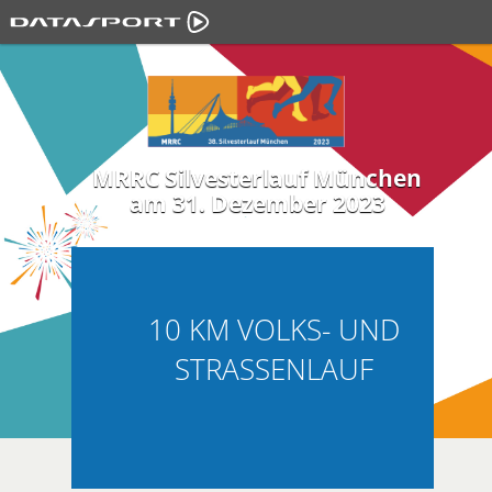
MRRC Silvesterlauf München
am 31. Dezember 2023
10 KM VOLKS- UND
STRASSENLAUF