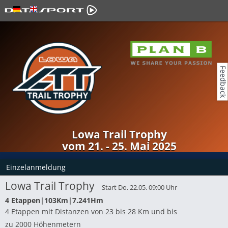
Feedback
Lowa Trail Trophy
vom 21. - 25. Mai 2025
Einzelanmeldung
Lowa Trail Trophy
Start Do. 22.05. 09:00 Uhr
4 Etappen|103Km|7.241Hm
4 Etappen mit Distanzen von 23 bis 28 Km und bis
zu 2000 Höhenmetern