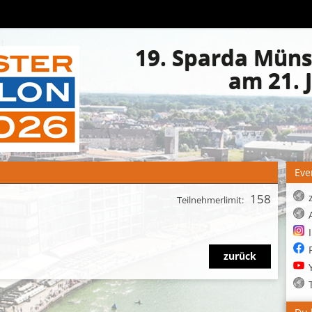
19. Sparda Münst
am 21. 
Eve
158
Teilnehmerlimit:
zurück