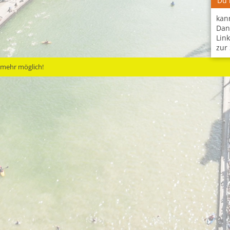
Du 
kan
Dan
Lin
zur 
n mehr möglich!