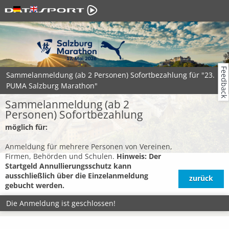
Feedback
Sammelanmeldung
(ab 2 Personen) Sofortbezahlung
für "23.
PUMA Salzburg Marathon"
Sammelanmeldung
(ab 2
Personen) Sofortbezahlung
möglich für:
Anmeldung für mehrere Personen von Vereinen,
Firmen, Behörden und Schulen.
Hinweis: Der
Startgeld Annullierungsschutz kann
ausschließlich über die Einzelanmeldung
zurück
gebucht werden.
Die Anmeldung ist geschlossen!