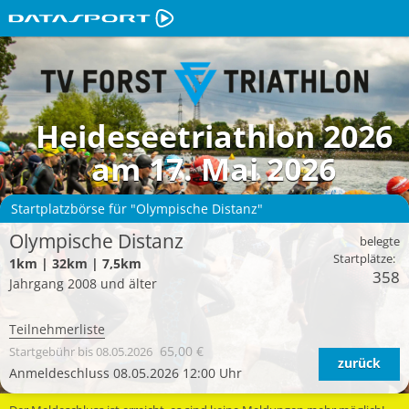
Heideseetriathlon 2026
am 17. Mai 2026
Startplatzbörse für "Olympische Distanz"
Olympische Distanz
belegte
Startplätze:
1km | 32km | 7,5km
358
Jahrgang 2008 und älter
Teilnehmerliste
65,00 €
Startgebühr
bis 08.05.2026
zurück
Anmeldeschluss 08.05.2026 12:00 Uhr