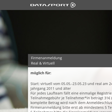
Firmenanmeldung
Real & Virtuell
möglich für:
Start: virtuell vom 05.05.-23.05.23 und real am 2
Jahrgang 2011 und älter
Für jedes Laufteam fällt eine einmalige Registr
Teilnahmegebühr je Teilnehmer*in beträgt 31€ (
komplette Betrag wird nach dem Anmeldeschluss
Firmenanmeldung bitte erst ab mindestens 5 Te