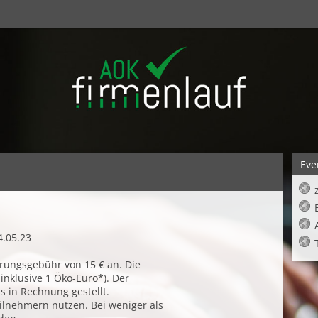
Eve
4.05.23
ierungsgebühr von 15 € an. Die
inklusive 1 Öko-Euro*). Der
 in Rechnung gestellt.
ilnehmern nutzen. Bei weniger als