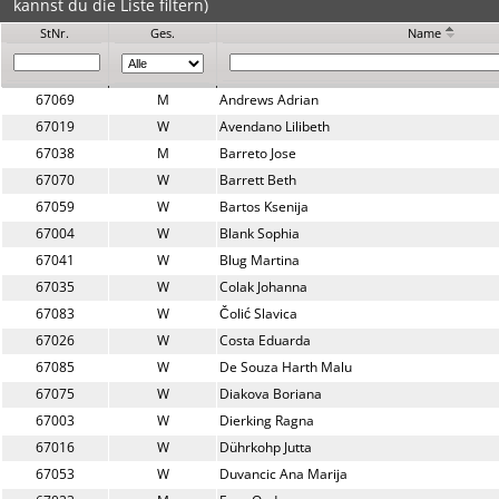
kannst du die Liste filtern)
StNr.
Ges.
Name
67069
M
Andrews Adrian
67019
W
Avendano Lilibeth
67038
M
Barreto Jose
67070
W
Barrett Beth
67059
W
Bartos Ksenija
67004
W
Blank Sophia
67041
W
Blug Martina
67035
W
Colak Johanna
67083
W
Čolić Slavica
67026
W
Costa Eduarda
67085
W
De Souza Harth Malu
67075
W
Diakova Boriana
67003
W
Dierking Ragna
67016
W
Dührkohp Jutta
67053
W
Duvancic Ana Marija