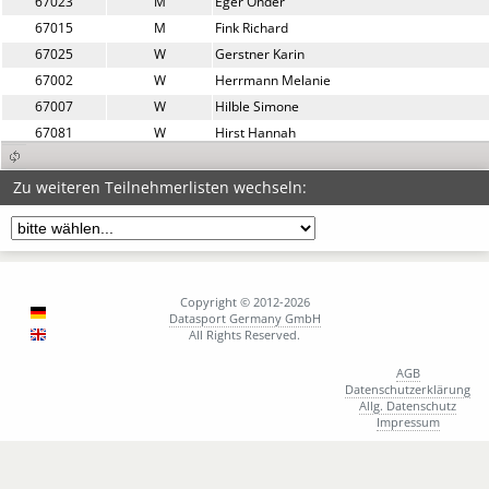
67023
M
Eger Onder
67015
M
Fink Richard
67025
W
Gerstner Karin
67002
W
Herrmann Melanie
67007
W
Hilble Simone
67081
W
Hirst Hannah
67014
M
Höppler Sebastian
67082
M
Horiunov Yurii
Zu weiteren Teilnehmerlisten wechseln:
67058
W
Horvatin Sanja
67057
M
Ilijic Alan
67071
W
Ionescu Sorina
67066
D
Ivanko Ante
Copyright © 2012-2026
67074
W
Jahn Silke
Datasport Germany GmbH
All Rights Reserved.
67049
W
Johansen Line
67072
W
Jušić Lorna
AGB
Datenschutzerklärung
67043
W
Keitsch Cristina
Allg. Datenschutz
67022
M
Koch Oliver
Impressum
67087
M
Koprivc Alex
67088
W
Koprivc Elisabeth